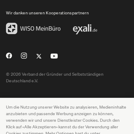
Wir danken unseren Kooperationspartnern
© 2026 Verband der Gründer und Selbstständigen
Deutschland e.V.
Impressum
Um die Nutzung unserer Website zu analysieren, Medieninhalte
Datenschutz
anzubieten und passende Werbung anzeigen zu können,
verwenden wir und unsere Dienstleister Cookies. Durch den
Pressebereich
Klick auf «Alle Akzeptieren» kannst du der Verwendung aller
Cookies zustimmen. Mehr Optionen hast du unter