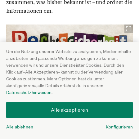
zusammen, was bisher bekannt ist – und ordnet die
Informationen ein.
Um die Nutzung unserer Website zu analysieren, Medieninhalte
anzubieten und passende Werbung anzeigen zu können,
verwenden wir und unsere Dienstleister Cookies. Durch den
Klick auf «Alle Akzeptieren» kannst du der Verwendung aller
Cookies zustimmen. Mehr Optionen hast du unter
«konfigurieren», alle Details erfährst du in unseren
Datenschutzhinweisen
.
Alle akzeptieren
Alle ablehnen
Konfigurieren
Bis zu 1.571,80 Euro beträgt der monatliche
Rentenversicherungsbeitrag für Selbstständige. Wer