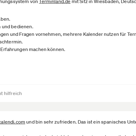
uchungssystem von
Terminland.de­
mit Sitz in Wiesbaden, Deuts
aben.
en und bedienen.
ungen und Fragen vornehmen, mehrere Kalender nutzen für Term
schtermin.
e Erfahrungen machen können.
t hilfreich
calendi.com­
und bin sehr zufrieden. Das ist ein spanisches U