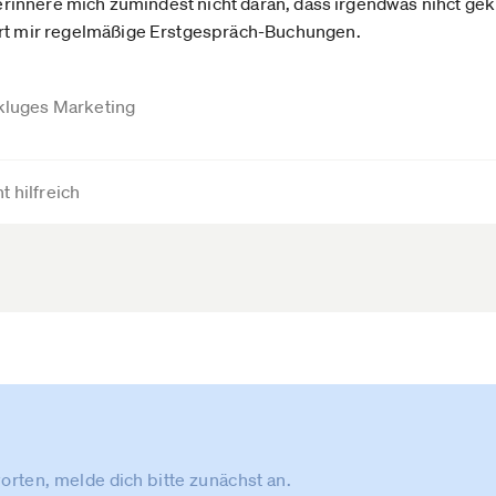
h erinnere mich zumindest nicht daran, dass irgendwas nihct gek
ert mir regelmäßige Erstgespräch-Buchungen.
 kluges Marketing
t hilfreich
rten, melde dich bitte zunächst an.