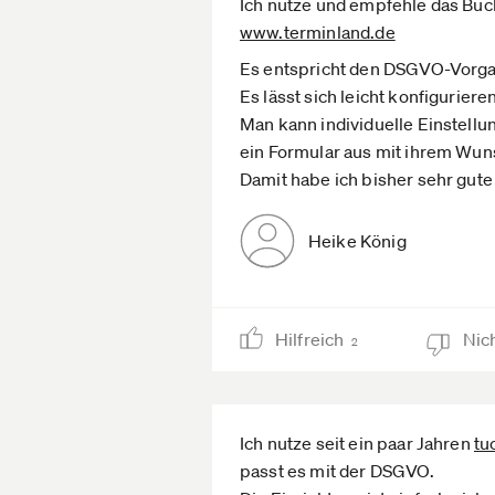
Ich nutze und empfehle das B
www.terminland.de­
Es entspricht den DSGVO-Vorg
Es lässt sich leicht konfigurier
Man kann individuelle Einstell
ein Formular aus mit ihrem Wun
Damit habe ich bisher sehr gut
Heike König
Hilfreich
Nich
2
Ich nutze seit ein paar Jahren
tu
passt es mit der DSGVO.