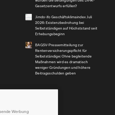
würden die Bedingungen des DIHK-
Gesetzentwurfs erfüllen?
Jimdo-ifo Geschäftsklimaindex Juli
2026: Existenzbedrohung bei
Selbstständigen auf Höchststand seit
Erhebungsbeginn
BAGSV-Pressemitteilung zur
Rentenversicherungspflicht für
Selbstständige: Ohne begleitende
Maßnahmen wird es dramatisch
weniger Gründungen und höhere
Beitragsschulden geben
assende Werbung