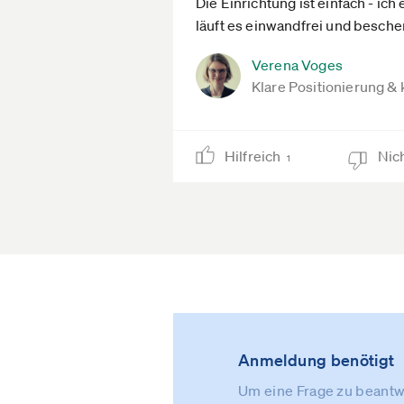
Die Einrichtung ist einfach - ic
läuft es einwandfrei und besch
Verena Voges
Klare Positionierung &
Hilfreich
Nich
1
Anmeldung benötigt
Um eine Frage zu beantwo