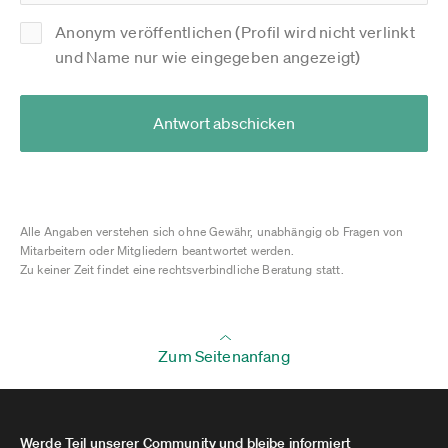
Anonym veröffentlichen (Profil wird nicht verlinkt
und Name nur wie eingegeben angezeigt)
Antwort abschicken
Alle Angaben verstehen sich ohne Gewähr, unabhängig ob Fragen von
Mitarbeitern oder Mitgliedern beantwortet werden.
Zu keiner Zeit findet eine rechtsverbindliche Beratung statt.
Zum Seitenanfang
Werde Teil unserer Community und bleibe informiert