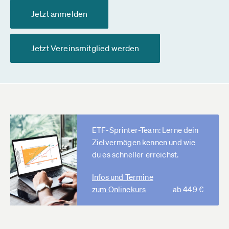
Jetzt anmelden
Jetzt Vereinsmitglied werden
ETF-Sprinter-Team: Lerne dein
Zielvermögen kennen und wie
du es schneller erreichst.
Infos und Termine
zum Onlinekurs
ab 449 €