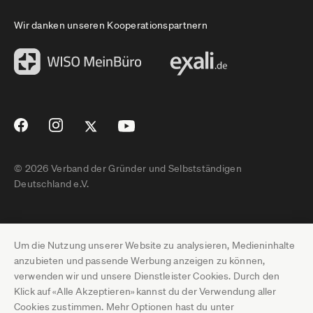
Wir danken unseren Kooperationspartnern
© 2026 Verband der Gründer und Selbstständigen
Deutschland e.V.
Impressum
Um die Nutzung unserer Website zu analysieren, Medieninhalte
Datenschutz
anzubieten und passende Werbung anzeigen zu können,
verwenden wir und unsere Dienstleister Cookies. Durch den
Pressebereich
Klick auf «Alle Akzeptieren» kannst du der Verwendung aller
Cookies zustimmen. Mehr Optionen hast du unter