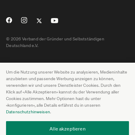
© 2026 Verband der Gründer und Selbstständigen
Deutschland e.V.
Impressum
Um die Nutzung unserer Website zu analysieren, Medieninhalte
Datenschutz
anzubieten und passende Werbung anzeigen zu können,
verwenden wir und unsere Dienstleister Cookies. Durch den
Pressebereich
Klick auf «Alle Akzeptieren» kannst du der Verwendung aller
Cookies zustimmen. Mehr Optionen hast du unter
Newsletter-Archiv
«konfigurieren», alle Details erfährst du in unseren
Datenschutzhinweisen
.
Jobs
Termine
Alle akzeptieren