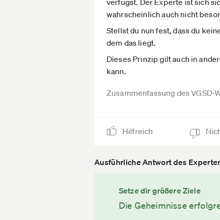
verfügst. Der Experte ist sich si
wahrscheinlich auch nicht beso
Stellst du nun fest, dass du k
dem das liegt.
Dieses Prinzip gilt auch in and
kann.
Zusammenfassung des VGSD-W
Hilfreich
Nich
Ausführliche Antwort des Experte
Setze dir größere Ziele
Die Geheimnisse erfolgr