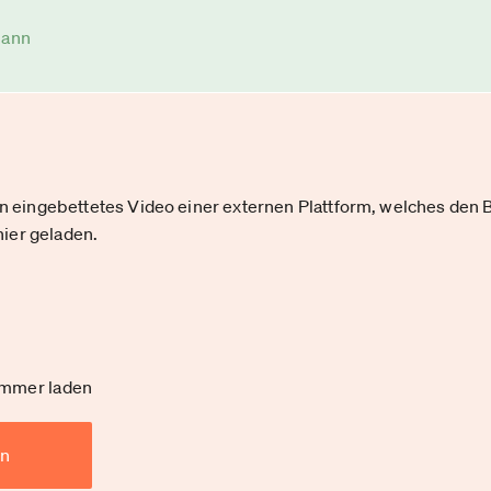
mann
ein eingebettetes Video einer externen Plattform, welches den B
ier geladen.
immer laden
en