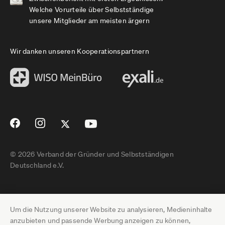
Welche Vorurteile über Selbstständige
unsere Mitglieder am meisten ärgern
Wir danken unseren Kooperationspartnern
© 2026 Verband der Gründer und Selbstständigen
Deutschland e.V.
Impressum
Um die Nutzung unserer Website zu analysieren, Medieninhalte
Datenschutz
anzubieten und passende Werbung anzeigen zu können,