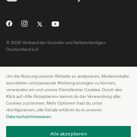
© 2026 Verband der Gründer und Selbstständigen
Deutschland e.V.
Impressum
Um die Nutzung unserer Website zu analysieren, Medieninhalte
Datenschutz
anzubieten und passende Werbung anzeigen zu können,
verwenden wir und unsere Dienstleister Cookies. Durch den
Pressebereich
Klick auf «Alle Akzeptieren» kannst du der Verwendung aller
Cookies zustimmen. Mehr Optionen hast du unter
Newsletter-Archiv
«konfigurieren», alle Details erfährst du in unseren
Datenschutzhinweisen
.
Jobs
Termine
Alle akzeptieren