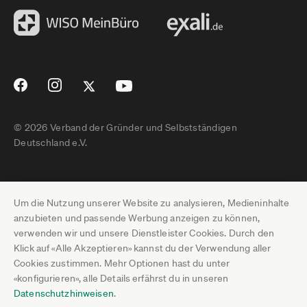
© 2026 Verband der Gründer und Selbstständigen
Deutschland e.V.
Impressum
Um die Nutzung unserer Website zu analysieren, Medieninhalte
Datenschutz
anzubieten und passende Werbung anzeigen zu können,
verwenden wir und unsere Dienstleister Cookies. Durch den
Pressebereich
Klick auf «Alle Akzeptieren» kannst du der Verwendung aller
Cookies zustimmen. Mehr Optionen hast du unter
Newsletter-Archiv
«konfigurieren», alle Details erfährst du in unseren
Datenschutzhinweisen
.
Jobs