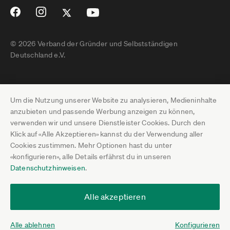
© 2026 Verband der Gründer und Selbstständigen
Deutschland e.V.
Impressum
Um die Nutzung unserer Website zu analysieren, Medieninhalte
Datenschutz
anzubieten und passende Werbung anzeigen zu können,
verwenden wir und unsere Dienstleister Cookies. Durch den
Pressebereich
Klick auf «Alle Akzeptieren» kannst du der Verwendung aller
Cookies zustimmen. Mehr Optionen hast du unter
Newsletter-Archiv
«konfigurieren», alle Details erfährst du in unseren
Datenschutzhinweisen
.
Jobs
Termine
Alle akzeptieren
Über uns
Alle ablehnen
Konfigurieren