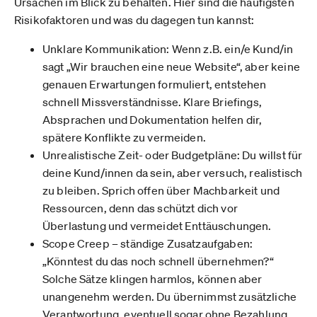
Ursachen im Blick zu behalten. Hier sind die häufigsten
Risikofaktoren und was du dagegen tun kannst:
Unklare Kommunikation: Wenn z.B. ein/e Kund/in
sagt „Wir brauchen eine neue Website“, aber keine
genauen Erwartungen formuliert, entstehen
schnell Missverständnisse. Klare Briefings,
Absprachen und Dokumentation helfen dir,
spätere Konflikte zu vermeiden.
Unrealistische Zeit- oder Budgetpläne: Du willst für
deine Kund/innen da sein, aber versuch, realistisch
zu bleiben. Sprich offen über Machbarkeit und
Ressourcen, denn das schützt dich vor
Überlastung und vermeidet Enttäuschungen.
Scope Creep – ständige Zusatzaufgaben:
„Könntest du das noch schnell übernehmen?“
Solche Sätze klingen harmlos, können aber
unangenehm werden. Du übernimmst zusätzliche
Verantwortung, eventuell sogar ohne Bezahlung.