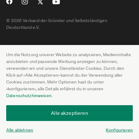
© 2026 Verband der Gründer und Selbstständigen
Deutschland e.V.
Impressum
Um die Nutzung unserer Website zu analysieren, Medieninhalte
Datenschutz
anzubieten und passende Werbung anzeigen zu können,
verwenden wir und unsere Dienstleister Cookies. Durch den
Pressebereich
Klick auf «Alle Akzeptieren» kannst du der Verwendung aller
Cookies zustimmen. Mehr Optionen hast du unter
Newsletter-Archiv
«konfigurieren», alle Details erfährst du in unseren
Datenschutzhinweisen
.
Jobs
Termine
Alle akzeptieren
Über uns
Alle ablehnen
Konfigurieren