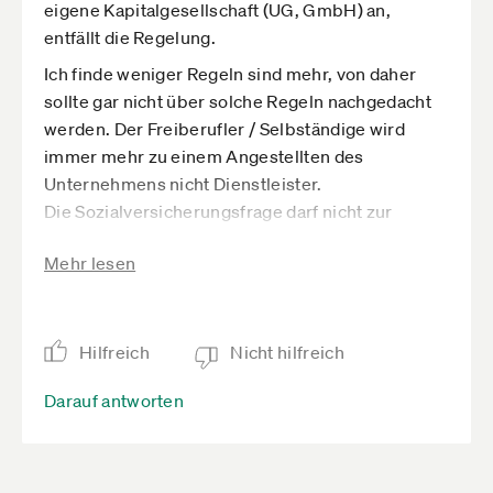
eigene Kapitalgesellschaft (UG, GmbH) an,
entfällt die Regelung.
Ich finde weniger Regeln sind mehr, von daher
sollte gar nicht über solche Regeln nachgedacht
werden. Der Freiberufler / Selbständige wird
immer mehr zu einem Angestellten des
Unternehmens nicht Dienstleister.
Die Sozialversicherungsfrage darf nicht zur
Einschränkung der unternehmerischen Freiheit
Mehr lesen
führen. Das Einzelunternehmen muss die
gleichen Chancen wie eine Aktiengesellschaft
haben. Sozialversicherungen sind Problem des
beauftragten Unternehmers und nicht des
Hilfreich
Nicht hilfreich
Auftragsgebers, egal welche Lösung später
Darauf antworten
vielleicht beschlossen wird (Bürgerversicherung,
jetziges Model, Nachweispflicht).
Vor allem was ist, wenn ein Selbständiger
mehrere Kunden in einem Monat gleichzeitig