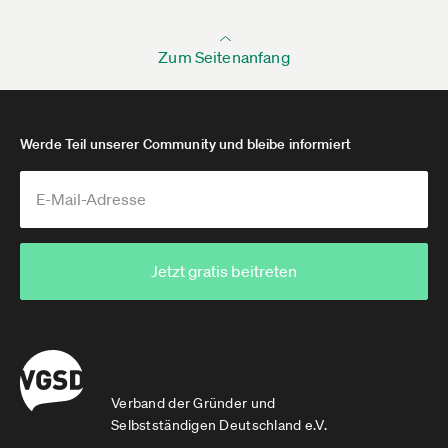
abrechnet? Was ist, wenn der Freiberufler
ausländische Kunden betreut?
Zum Seitenanfang
Dies kann dazu führen, dass gar keine
Sozialversicherungsbeiträge entrichtet werden
oder oberhalb der Beitragsbemessungsgrenze
erhoben werden.
Werde Teil unserer Community und bleibe informiert
Künstler, Lehrer, Autoren, wissenschaftliche
Mitarbeiter, Historiker, freie Theologen und
Journalisten dürfen nicht als Blaupause für andere
gut funktionierende Unternehmer gelten. Wie
Beispiele beim VGSD belegen (z.B. Pass
Jetzt gratis beitreten
Consulting) kann die freiberufliche Tätigkeit der
Schritt zu einer größeren
Unternehmensgründung sein. Ich denke an dem
Punkt sollten sich Union und FDP nicht beirren
lassen.
Verband der Gründer und
Pass Consulting
Selbstständigen Deutschland e.V.
www.vgsd.de­/interview­…endigkeit