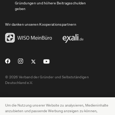
Gründungen und höhere Beitragsschulden
geben
Wir danken unseren Kooperationspartnern
© 2026 Verband der Gründer und Selbstständigen
Deutschland e.V.
Impressum
Um die Nutzung unserer Website zu analysieren, Medieninhalte
Datenschutz
anzubieten und passende Werbung anzeigen zu können,