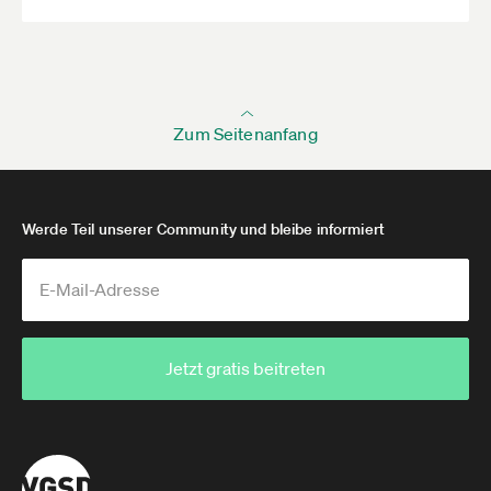
benachteiligt werden.
trifft in Deutschland nicht zu, diese wird ständig
von der legislative (gesetzgebende) staatlichen
Organen verletzt.
Zum Seitenanfang
Werde Teil unserer Community und bleibe informiert
Jetzt gratis beitreten