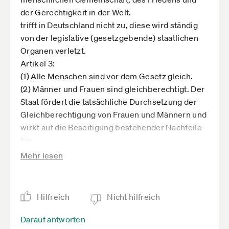
der Gerechtigkeit in der Welt.
trifft in Deutschland nicht zu, diese wird ständig
von der legislative (gesetzgebende) staatlichen
Organen verletzt.
Artikel 3:
(1) Alle Menschen sind vor dem Gesetz gleich.
(2) Männer und Frauen sind gleichberechtigt. Der
Staat fördert die tatsächliche Durchsetzung der
Gleichberechtigung von Frauen und Männern und
wirkt auf die Beseitigung bestehender Nachteile
hin.
(3) Niemand darf wegen seines Geschlechtes,
Mehr lesen
seiner Abstammung, seiner Rasse, seiner
Sprache, seiner Heimat und Herkunft, seines
Glaubens, seiner religiösen oder politischen
Hilfreich
Nicht hilfreich
Anschauungen benachteiligt oder bevorzugt
werden. Niemand darf wegen seiner Behinderung
Darauf antworten