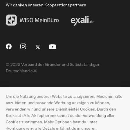
Wir danken unseren Kooperationspartnern
© 2026 Verband der Gründer und Selbstständigen
Deutschland e.V.
Impressum
Um die Nutzung unserer Website zu analysieren, Medieninhalte
Datenschutz
anzubieten und passende Werbung anzeigen zu können,
verwenden wir und unsere Dienstleister Cookies. Durch den
Pressebereich
Klick auf «Alle Akzeptieren» kannst du der Verwendung aller
Cookies zustimmen. Mehr Optionen hast du unter
Newsletter-Archiv
«konfigurieren», alle Details erfährst du in unseren