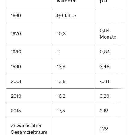
Männer
p.a.
F
1960
9,6 Jahre
1
0,84
1970
10,3
1
Monate
1980
11
0,84
1
1990
13,9
3,48
1
2001
13,8
-0,11
1
2010
16,2
3,20
2
2015
17,5
3,12
2
Zuwachs über
1,72
Gesamtzeitraum