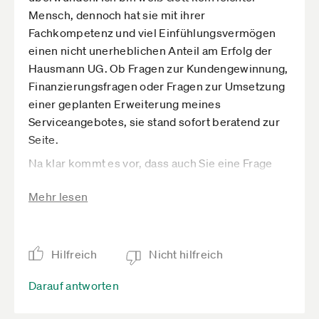
Mensch, dennoch hat sie mit ihrer
Fachkompetenz und viel Einfühlungsvermögen
einen nicht unerheblichen Anteil am Erfolg der
Hausmann UG. Ob Fragen zur Kundengewinnung,
Finanzierungsfragen oder Fragen zur Umsetzung
einer geplanten Erweiterung meines
Serviceangebotes, sie stand sofort beratend zur
Seite.
Na klar kommt es vor, dass auch Sie eine Frage
nicht beantworten kann. Seien es Fragen die z.B.
Mehr lesen
unter die Regelungen des
Steuerberatungsgesetzes oder reine
Rechtsfragen sind, hier greift Ihr gut ausgebautes
Netzwerk.
Hilfreich
Nicht hilfreich
Ich kann Frau Behnke hier nur lobend empfehlen
Darauf antworten
und ihr meinen Dank für ihre Unterstützung in all
den Jahren ausdrücken.