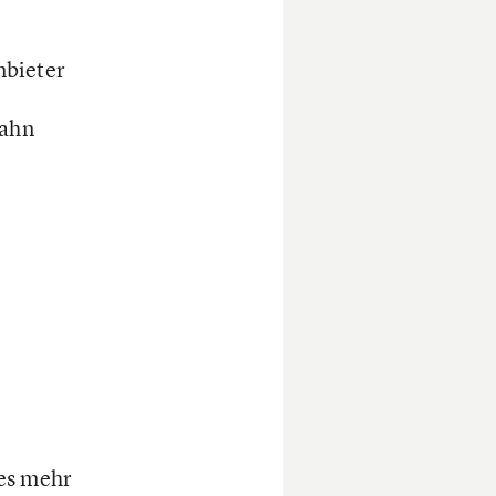
nbieter
Bahn
n
es mehr