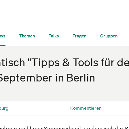
ws
Themen
Talks
Fragen
Gruppen
sch "Tipps & Tools für d
 September in Berlin
burg
Kommentieren
enehmer und lauer Sommerabend, an dem sich der 