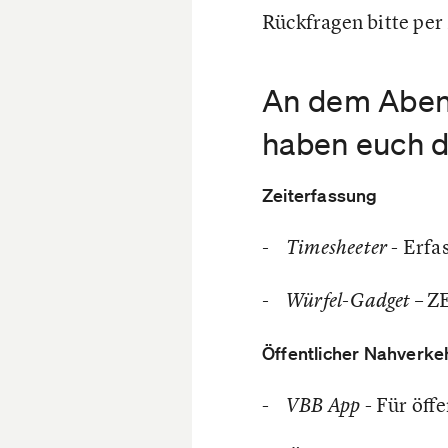
Rückfragen bitte per
An dem Abend
haben euch d
Zeiterfassung
- Erfas
- Timesheeter
– Z
- Würfel-Gadget
Öffentlicher Nahverke
-
- Für öff
VBB App