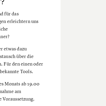
g?
d für das
en erleichtern uns
iche
hner?
er etwas dazu
stausch über die
n. Für den einen oder
nbekannte Tools.
des Monats ab 19.00
lnahme am
ne Voraussetzung.