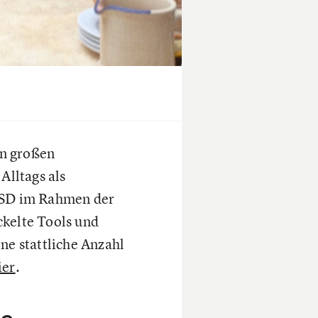
en großen
Alltags als
VGSD im Rahmen der
ckelte Tools und
ne stattliche Anzahl
ier
.