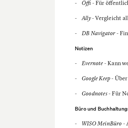
-
- Für öffentli
Öffi
-
- Vergleicht a
Ally
-
- Fi
DB Navigator
Notizen
-
- Kann we
Evernote
-
- Über
Google Keep
-
- Für N
Goodnotes
Büro und Buchhaltung
-
- 
WISO MeinBüro