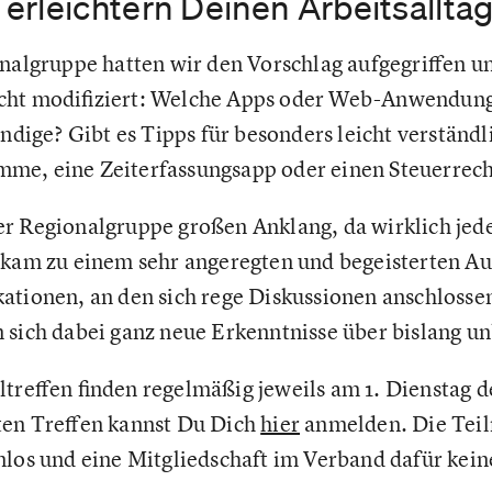
erleichtern Deinen Arbeitsallta
onalgruppe hatten wir den Vorschlag aufgegriffen un
icht modifiziert: Welche Apps oder Web-Anwendung
ändige? Gibt es Tipps für besonders leicht verständl
me, eine Zeiterfassungsapp oder einen Steuerrec
r Regionalgruppe großen Anklang, da wirklich jed
 kam zu einem sehr angeregten und begeisterten Au
ationen, an den sich rege Diskussionen anschlosse
n sich dabei ganz neue Erkenntnisse über bislang u
ltreffen finden regelmäßig jeweils am 1. Dienstag 
ten Treffen kannst Du Dich
hier
anmelden. Die Tei
nlos und eine Mitgliedschaft im Verband dafür kei