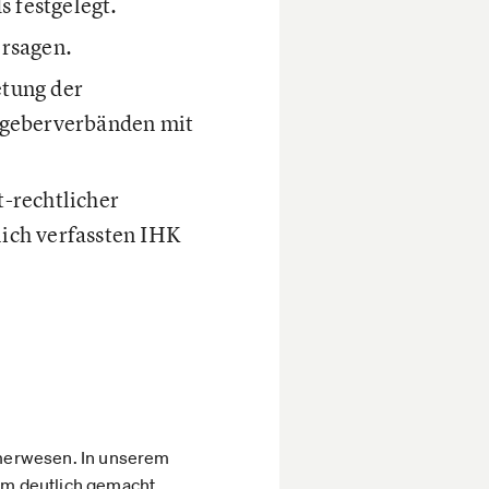
 festgelegt.
ersagen.
etung der
itgeberverbänden mit
-rechtlicher
lich verfassten IHK
merwesen. In unserem
rm deutlich gemacht.