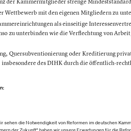
nz der Kammermitglieder strenge Mindeststandards
her Wettbewerb mit den eigenen Mitgliedern zu unt
mmereinrichtungen als einseitige Interessenvertr
enso zu unterbinden wie die Verflechtung von Arbe
ung, Quersubventionierung oder Kreditierung privat
 insbesondere des DIHK durch die öffentlich-recht
n:
ir sehen die Notwendigkeit von Reformen im deutschen Kam
mern der Zukunft“
haben wir unsere Erwartungen für die Refo