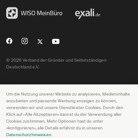
© 2026 Verband der Gründer und Selbstständigen
Deutschland e.V.
Impressum
Um die Nutzung unserer Website zu analysieren, Medieninhalte
Datenschutz
anzubieten und passende Werbung anzeigen zu können,
verwenden wir und unsere Dienstleister Cookies. Durch den
Pressebereich
Klick auf «Alle Akzeptieren» kannst du der Verwendung aller
Cookies zustimmen. Mehr Optionen hast du unter
Newsletter-Archiv
«konfigurieren», alle Details erfährst du in unseren
Datenschutzhinweisen
.
Jobs