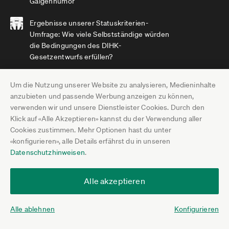
Galgenhumor
Ergebnisse unserer Statuskriterien-
Umfrage: Wie viele Selbstständige würden
die Bedingungen des DIHK-
Gesetzentwurfs erfüllen?
Jimdo-ifo Geschäftsklimaindex Juli 2026:
Um die Nutzung unserer Website zu analysieren, Medieninhalte
Existenzbedrohung bei Selbstständigen auf
anzubieten und passende Werbung anzeigen zu können,
Höchststand seit Erhebungsbeginn
verwenden wir und unsere Dienstleister Cookies. Durch den
Klick auf «Alle Akzeptieren» kannst du der Verwendung aller
Cookies zustimmen. Mehr Optionen hast du unter
Wir danken unseren Kooperationspartnern
«konfigurieren», alle Details erfährst du in unseren
Datenschutzhinweisen
.
Alle akzeptieren
Alle ablehnen
Konfigurieren