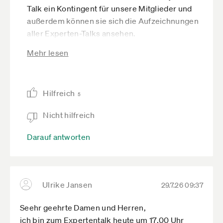
Talk ein Kontingent für unsere Mitglieder und
außerdem können sie sich die Aufzeichnungen
aller Experten-Talks ansehen.
Wenn du unser Format kennenlernen möchtest,
Mehr lesen
melde dich gerne zu einem der Talks an, bei
denen noch kostenlose Plätze verfügbar sind.
So kannst du dir ganz unverbindlich ein Bild
Hilfreich
5
davon machen. Und wenn es dir gefällt, freuen
wir uns natürlich, dich später als Mitglied
Nicht hilfreich
begrüßen zu dürfen.
Darauf antworten
Herzliche Grüße
Max
Ulrike Jansen
29.7.26 09:37
Seehr geehrte Damen und Herren,
ich bin zum Expertentalk heute um 17.00 Uhr