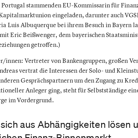
s Portugal stammenden EU-Kommissarin für Finanz
d Kapitalmarktunion eingeladen, darunter auch VG
ria Luis Albuquerque bei ihrem Besuch in Bayern l
mit Eric Beißwenger, dem bayerischen Staatsminist
eziehungen getroffen.)
r/innen: Vertreter von Bankengruppen, großen Ve
dreas vertrat die Interessen der Solo- und Kleins
anderen Gesprächspartnern um den Zugang zu Kred
tioneller Anleger ging, steht für Selbstständige ei
orge im Vordergrund.
sich aus Abhängigkeiten lösen 
tlichen Finanz-Binnenmarkt