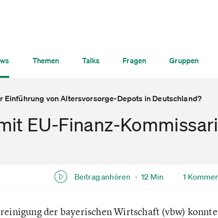
ws
Themen
Talks
Fragen
Gruppen
ur Einführung von Altersvorsorge-Depots in Deutschland?
mit EU-Finanz-Kommissar
Beitrag anhören ·
12 Min
1 Kommen
reinigung der bayerischen Wirtschaft (vbw) konnt