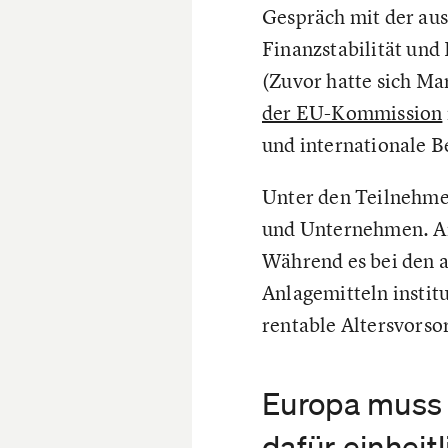
Gespräch mit der au
Finanzstabilität un
(Zuvor hatte sich Ma
der EU-Kommission
und internationale B
Unter den Teilnehme
und Unternehmen. An
Während es bei den 
Anlagemitteln institu
rentable Altersvors
Europa muss 
dafür einhei