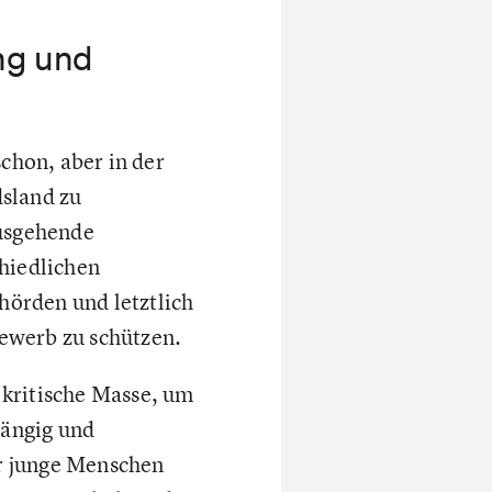
ng und
chon, aber in der
dsland zu
ausgehende
chiedlichen
örden und letztlich
ewerb zu schützen.
 kritische Masse, um
hängig und
r junge Menschen