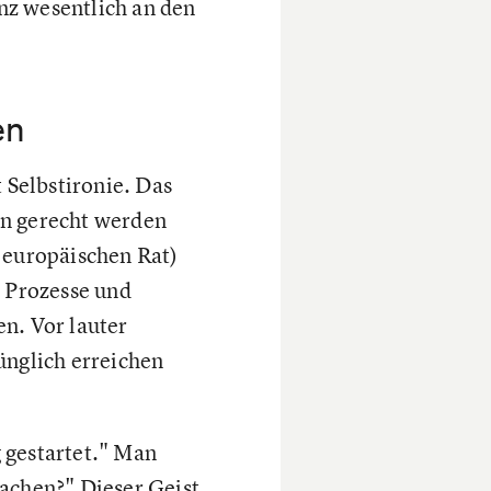
anz wesentlich an den
en
 Selbstironie. Das
en gerecht werden
 europäischen Rat)
e Prozesse und
n. Vor lauter
nglich erreichen
 gestartet." Man
machen?" Dieser Geist