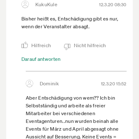
KukuKule
12.3.20 08:30
Der Eintrittspreis wird erstattet. Was
Übernachtungen betrifft heißt es: "Bitte wenden
Bisher heißt es, Entschädigung gibt es nur,
Sie sich dazu an Ihr Hotel." Hier hängt es also
wenn der Veranstalter absagt.
von den Stornobedingungen ab. Im Umfeld von
Messen sind die Stonofristen aber oft
verlängert. Und Flüge kann man in der Regel
Hilfreich
Nicht hilfreich
nicht, Bahnreisen nur teilweise stornieren.
Darauf antworten
Im Kleingedruckten der Messe-AGB steht, dass
man das Risiko selbst trägt. Vgl.
www.leipziger-
messe.de­/unternehm­…nload/agb
In den AGB für
Dominik
12.3.20 15:52
Besucher steht z.B.:
"6.3 ... Allerdings erstattet die Leipziger Messe
Aber Entschädigung von wem?? Ich bin
hier auch die Auslagen gemäß Ziffer 6.2.
Selbstständig und arbeite als freier
Weitere Ansprüche, wie z.B. auf Ersatz
Mitarbeiter bei verschiedenen
entstandener Reisekosten, können gegen die
Eventagenturen..nun wurden beinah alle
Leipziger Messe nicht geltend gemacht
Events für März und April abgesagt ohne
werden.
Aussicht auf Besserung. Keine Events =