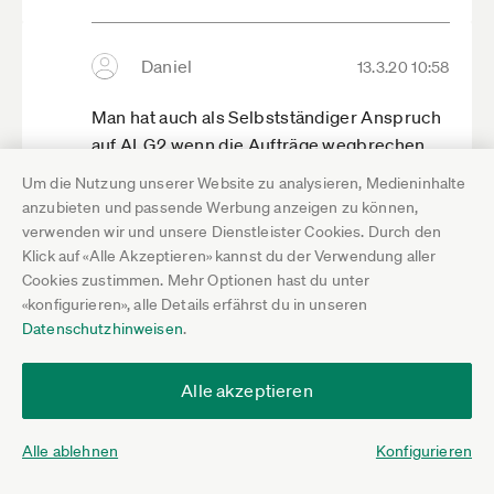
Daniel
13.3.20 10:58
Man hat auch als Selbstständiger Anspruch
auf ALG2 wenn die Aufträge wegbrechen
und man weniger als 15 Stunden pro Woche
Um die Nutzung unserer Website zu analysieren, Medieninhalte
Arbeit hat, so kann man zumindest mal
anzubieten und passende Werbung anzeigen zu können,
seine Miete abdecken. Ich hoffe die Ämter
verwenden wir und unsere Dienstleister Cookies. Durch den
sind aufgrund der Lage da auch etwas
Klick auf «Alle Akzeptieren» kannst du der Verwendung aller
Cookies zustimmen. Mehr Optionen hast du unter
flexibler als normal - es ist zwar nicht viel,
«konfigurieren», alle Details erfährst du in unseren
aber besser als nichts. Ist auf jeden Fall
Datenschutzhinweisen
.
einen Versuch wert, da sich bis Ende April
ja nicht viel bessern wird.
Alle akzeptieren
Hilfreich
Alle ablehnen
Konfigurieren
Nicht hilfreich