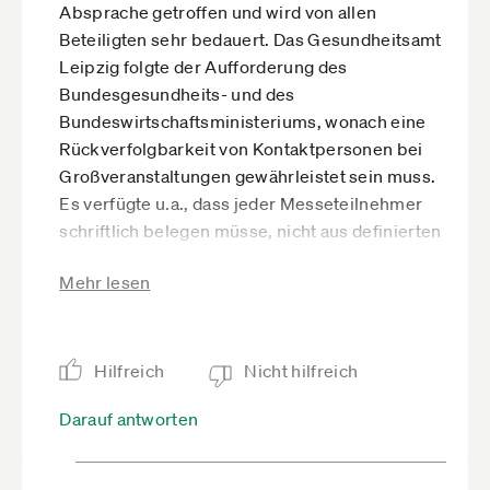
Absprache getroffen und wird von allen
Beteiligten sehr bedauert. Das Gesundheitsamt
Leipzig folgte der Aufforderung des
Bundesgesundheits- und des
Bundeswirtschaftsministeriums, wonach eine
Rückverfolgbarkeit von Kontaktpersonen bei
Großveranstaltungen gewährleistet sein muss.
Es verfügte u.a., dass jeder Messeteilnehmer
schriftlich belegen müsse, nicht aus definierten
Risikogebieten zu stammen oder Kontakt zu
Mehr lesen
Personen aus Risikogebieten gehabt zu haben.
Das ist angesichts von rund 2.500 Ausstellern
und rund 280.000 erwarteter Besucher nicht
sicherzustellen. Die Gesundheit unserer
Hilfreich
Nicht hilfreich
Aussteller, Besucher, Gäste, Partner und
Darauf antworten
Mitarbeiter steht für uns an erster Stelle. Die
Stadt Leipzig und die Leipziger Messe haben
sich daher für die Absage entschieden."