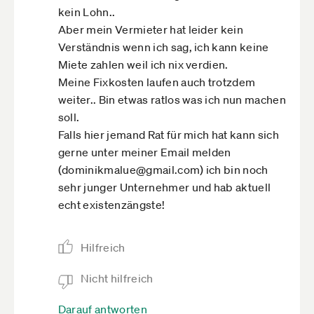
6.4 Fällt eine Veranstaltung wegen Absage
kein Lohn..
ersatzlos aus, erstattet die Leipziger Messe die
Aber mein Vermieter hat leider kein
Kosten auf Anforderung.
Verständnis wenn ich sag, ich kann keine
Und zum Thema Konferenzen: ... Ist die
Miete zahlen weil ich nix verdien.
Durchführung der Veranstaltung aufgrund
Meine Fixkosten laufen auch trotzdem
höherer Gewalt, wegen Verhinderung eines
weiter.. Bin etwas ratlos was ich nun machen
Referenten, wegen Störungen am
soll.
Veranstaltungsort oder aufgrund zu geringer
Falls hier jemand Rat für mich hat kann sich
Teilnehmerzahl nicht möglich, werden die
gerne unter meiner Email melden
Teilnehmer umgehend informiert. Das
(dominikmalue@gmail.com) ich bin noch
Teilnahmeentgelt wird erstattet, wenn die
sehr junger Unternehmer und hab aktuell
Absage aufgrund einer zu geringen
echt existenzängste!
Teilnahmezahl erfolgt. Ein Anspruch auf Ersatz
von Reise- und Übernachtungskosten sowie
Hilfreich
Arbeitsausfall ist ausgeschlossen, es sei denn,
solche Kosten entstehen aufgrund grob fahr-
Nicht hilfreich
lässigen oder vorsätzlichen Verhaltens seitens
der Leipziger Messe."
Darauf antworten