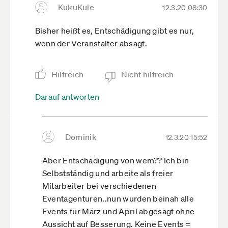
KukuKule
12.3.20 08:30
Der Eintrittspreis wird erstattet. Was
Übernachtungen betrifft heißt es: "Bitte wenden
Bisher heißt es, Entschädigung gibt es nur,
Sie sich dazu an Ihr Hotel." Hier hängt es also
wenn der Veranstalter absagt.
von den Stornobedingungen ab. Im Umfeld von
Messen sind die Stonofristen aber oft
verlängert. Und Flüge kann man in der Regel
Hilfreich
Nicht hilfreich
nicht, Bahnreisen nur teilweise stornieren.
Darauf antworten
Im Kleingedruckten der Messe-AGB steht, dass
man das Risiko selbst trägt. Vgl.
www.leipziger-
messe.de­/unternehm­…nload/agb
In den AGB für
Dominik
12.3.20 15:52
Besucher steht z.B.:
"6.3 ... Allerdings erstattet die Leipziger Messe
Aber Entschädigung von wem?? Ich bin
hier auch die Auslagen gemäß Ziffer 6.2.
Selbstständig und arbeite als freier
Weitere Ansprüche, wie z.B. auf Ersatz
Mitarbeiter bei verschiedenen
entstandener Reisekosten, können gegen die
Eventagenturen..nun wurden beinah alle
Leipziger Messe nicht geltend gemacht
Events für März und April abgesagt ohne
werden.
Aussicht auf Besserung. Keine Events =