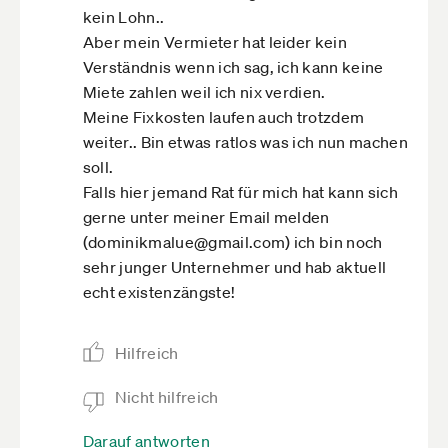
6.4 Fällt eine Veranstaltung wegen Absage
kein Lohn..
ersatzlos aus, erstattet die Leipziger Messe die
Aber mein Vermieter hat leider kein
Kosten auf Anforderung.
Verständnis wenn ich sag, ich kann keine
Und zum Thema Konferenzen: ... Ist die
Miete zahlen weil ich nix verdien.
Durchführung der Veranstaltung aufgrund
Meine Fixkosten laufen auch trotzdem
höherer Gewalt, wegen Verhinderung eines
weiter.. Bin etwas ratlos was ich nun machen
Referenten, wegen Störungen am
soll.
Veranstaltungsort oder aufgrund zu geringer
Falls hier jemand Rat für mich hat kann sich
Teilnehmerzahl nicht möglich, werden die
gerne unter meiner Email melden
Teilnehmer umgehend informiert. Das
(dominikmalue@gmail.com) ich bin noch
Teilnahmeentgelt wird erstattet, wenn die
sehr junger Unternehmer und hab aktuell
Absage aufgrund einer zu geringen
echt existenzängste!
Teilnahmezahl erfolgt. Ein Anspruch auf Ersatz
von Reise- und Übernachtungskosten sowie
Hilfreich
Arbeitsausfall ist ausgeschlossen, es sei denn,
solche Kosten entstehen aufgrund grob fahr-
Nicht hilfreich
lässigen oder vorsätzlichen Verhaltens seitens
der Leipziger Messe."
Darauf antworten