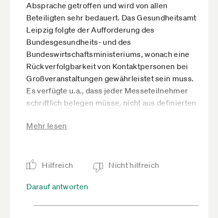
Absprache getroffen und wird von allen
Beteiligten sehr bedauert. Das Gesundheitsamt
Leipzig folgte der Aufforderung des
Bundesgesundheits- und des
Bundeswirtschaftsministeriums, wonach eine
Rückverfolgbarkeit von Kontaktpersonen bei
Großveranstaltungen gewährleistet sein muss.
Es verfügte u.a., dass jeder Messeteilnehmer
schriftlich belegen müsse, nicht aus definierten
Risikogebieten zu stammen oder Kontakt zu
Mehr lesen
Personen aus Risikogebieten gehabt zu haben.
Das ist angesichts von rund 2.500 Ausstellern
und rund 280.000 erwarteter Besucher nicht
sicherzustellen. Die Gesundheit unserer
Hilfreich
Nicht hilfreich
Aussteller, Besucher, Gäste, Partner und
Darauf antworten
Mitarbeiter steht für uns an erster Stelle. Die
Stadt Leipzig und die Leipziger Messe haben
sich daher für die Absage entschieden."