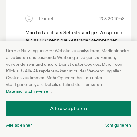
Daniel
13.3.20 10:58
Man hat auch als Selbstständiger Anspruch
auf ALG2 wenn die Aufträge wegbrechen
und man weniger als 15 Stunden pro Woche
Um die Nutzung unserer Website zu analysieren, Medieninhalte
Arbeit hat, so kann man zumindest mal
anzubieten und passende Werbung anzeigen zu können,
seine Miete abdecken. Ich hoffe die Ämter
verwenden wir und unsere Dienstleister Cookies. Durch den
sind aufgrund der Lage da auch etwas
Klick auf «Alle Akzeptieren» kannst du der Verwendung aller
Cookies zustimmen. Mehr Optionen hast du unter
flexibler als normal - es ist zwar nicht viel,
«konfigurieren», alle Details erfährst du in unseren
aber besser als nichts. Ist auf jeden Fall
Datenschutzhinweisen
.
einen Versuch wert, da sich bis Ende April
ja nicht viel bessern wird.
Alle akzeptieren
Hilfreich
Alle ablehnen
Konfigurieren
Nicht hilfreich