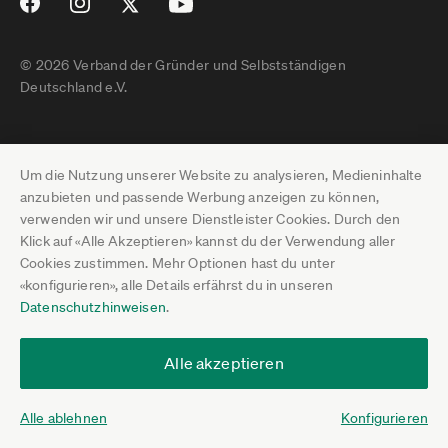
© 2026 Verband der Gründer und Selbstständigen
Deutschland e.V.
Impressum
Um die Nutzung unserer Website zu analysieren, Medieninhalte
Datenschutz
anzubieten und passende Werbung anzeigen zu können,
verwenden wir und unsere Dienstleister Cookies. Durch den
Pressebereich
Klick auf «Alle Akzeptieren» kannst du der Verwendung aller
Cookies zustimmen. Mehr Optionen hast du unter
Newsletter-Archiv
«konfigurieren», alle Details erfährst du in unseren
Datenschutzhinweisen
.
Jobs
Termine
Alle akzeptieren
Über uns
Alle ablehnen
Konfigurieren