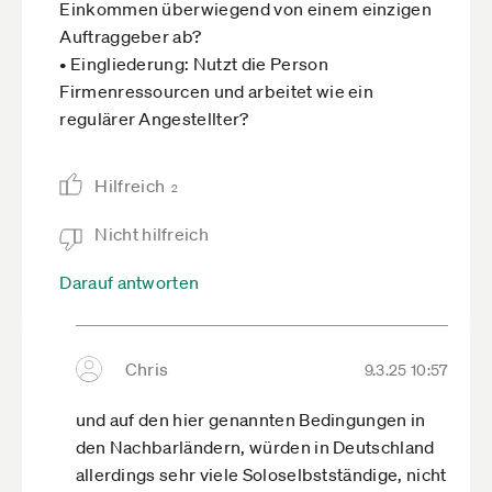
Einkommen überwiegend von einem einzigen
weise entscheiden?
Auftraggeber ab?
• Wirtschaftliches Risiko: Werden eigene
• Eingliederung: Nutzt die Person
Betriebsmittel genutzt, und besteht die
Firmenressourcen und arbeitet wie ein
Möglichkeit von Gewinn oder Verlust?
regulärer Angestellter?
• Abhängigkeit/Eingliederung: Arbeitet die
Person fortlaufend für einen einzigen
Hilfreich
2
Auftraggeber und ist in dessen Betriebsabläufe
eingebunden?
Nicht hilfreich
5. Niederlande: DBA-Modell
Darauf antworten
• Weisungsabhängigkeit: Bestimmt der
Auftraggeber, wie, wo und wann die Arbeit
ausgeführt wird?
• Persönliche Arbeitspflicht: Muss der
Chris
9.3.25 10:57
Auftragnehmer die Arbeit selbst erledigen oder
und auf den hier genannten Bedingungen in
kann er eine Vertretung schicken?
den Nachbarländern, würden in Deutschland
• Arbeitgeber-Arbeitnehmer-Verhältnis: Deutet
allerdings sehr viele Soloselbstständige, nicht
die Art der Vergütung, Urlaub oder sonstige