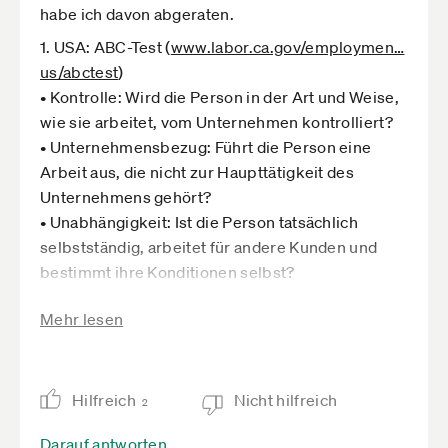
konkret zu beurteilende Tätigkeit Weisungen
habe ich davon abgeraten.
erteilen muss bzw. die entsprechende
1. USA: ABC-Test (
www.labor.ca.gov­/employmen­…
Rechtsmacht haben muss oder ob es hinreichend
us/abctest
)
ist, dass er (gemäß §106 Gewerbeordnung) das
• Kontrolle: Wird die Person in der Art und Weise,
Weisungsrecht für die Arbeitnehmer in seiner
wie sie arbeitet, vom Unternehmen kontrolliert?
Arbeitsorganisation hat. "Eingliederung in die
• Unternehmensbezug: Führt die Person eine
Arbeitsorganisation" ist auch sehr schwammig:
Arbeit aus, die nicht zur Haupttätigkeit des
gliedert man sich schon ein, wenn man versucht,
Unternehmens gehört?
im Sinne des Auftragegebers den Auftrag
• Unabhängigkeit: Ist die Person tatsächlich
möglichst sinnvoll zu erledigen?
selbstständig, arbeitet für andere Kunden und
Sicherlich sind die Bundesländer und die von
bestimmt ihre Konditionen selbst?
ihnen (auf Bundesebene) vertretenen Kommunen
2. Großbritannien: IR35-Regelung
Mehr lesen
als Träger von Bildungseinrichtungen vom
(
www.gov.uk­/employmen­…contractor
)
"Herrenberg-Urteil" und den daraus (stark
• Kontrolle: Bestimmt der Auftraggeber über
verallgemeinernd) abgeleiteten
Arbeitsweise, Ort und Zeit?
Vorgehensweisen der DRV Bund besonders
Hilfreich
Nicht hilfreich
• Persönliche Verpflichtung: Kann der
2
betroffen, aber der Entschließungsantrag ist in
Auftragnehmer eine Vertretung einsetzen oder
Darauf antworten
jedem Fall ein wichtiger Schritt in die richtige