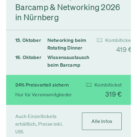
Barcamp & Networking 2026
in Nürnberg
15. Oktober
Networking beim
Kombiticket
Rotating Dinner
419 €
16. Oktober
Wissensaustausch
beim Barcamp
24% Preisvorteil sichern
Kombiticket
319 €
Nur für Vereinsmitglieder
Auch Einzeltickets
Alle Infos
erhältlich, Preise inkl.
USt.