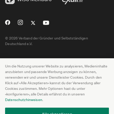
© 2026 Verband der Gründer und Selbstständigen
Deutschland e.V.
Impressum
Um die Nutzung unserer Website zu analysieren, Medieninhalte
Datenschutz
anzubieten und passende Werbung anzeigen zu können,
verwenden wir und unsere Dienstleister Cookies. Durch den
Pressebereich
Klick auf «Alle Akzeptieren» kannst du der Verwendung aller
Cookies zustimmen. Mehr Optionen hast du unter
Newsletter-Archiv
«konfigurieren», alle Details erfährst du in unseren
Datenschutzhinweisen
.
Jobs
Termine