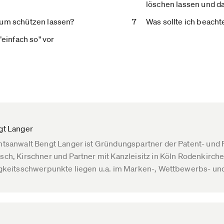
löschen lassen und d
tum schützen lassen?
Was sollte ich beach
"einfach so" vor
gt Langer
tsanwalt Bengt Langer ist Gründungspartner der Patent- und
ch, Kirschner und Partner mit Kanzleisitz in Köln Rodenkirche
gkeitsschwerpunkte liegen u.a. im Marken-, Wettbewerbs- un