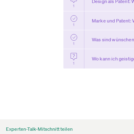
Design als Patent:
1
Marke und Patent: 
1
Was sind wünschen
1
Wo kann ich geisti
1
Experten-Talk-Mitschnitt teilen