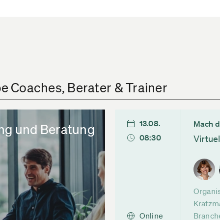
e Coaches, Berater & Trainer
13.08.
Mach d
ng und Beratung
08:30
Virtue
Organis
Kratzma
Online
Branch