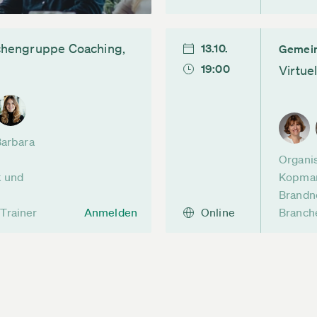
nchengruppe Coaching,
13.10.
Gemein
19:00
Virtue
Barbara
Organis
k und
Kopman
Brandn
Trainer
Anmelden
Online
Branch