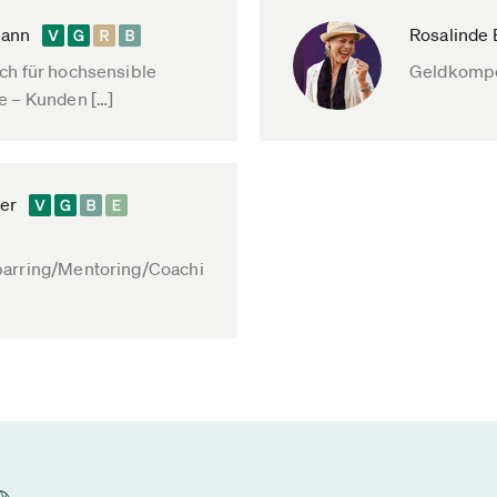
mann
Rosalinde
ch für hochsensible
Geldkompe
e – Kunden […]
der
parring/Mentoring/Coachi