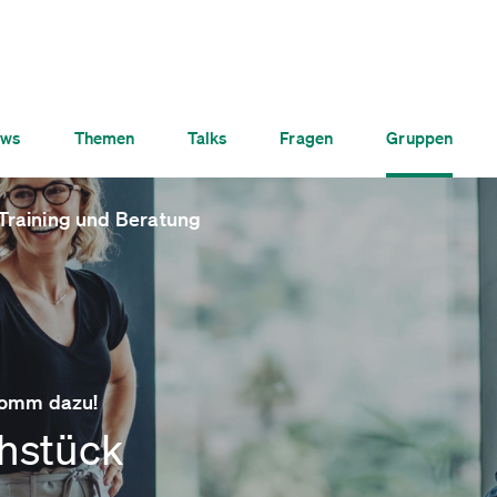
ws
Themen
Talks
Fragen
Gruppen
Training und Beratung
komm dazu!
ühstück