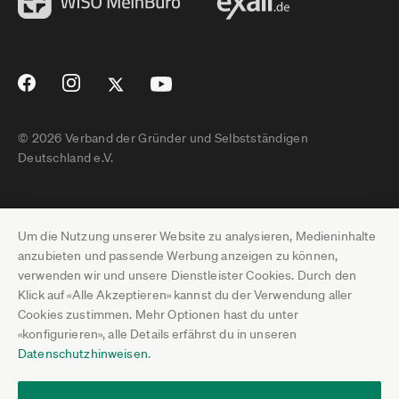
© 2026 Verband der Gründer und Selbstständigen
Deutschland e.V.
Impressum
Um die Nutzung unserer Website zu analysieren, Medieninhalte
Datenschutz
anzubieten und passende Werbung anzeigen zu können,
verwenden wir und unsere Dienstleister Cookies. Durch den
Pressebereich
Klick auf «Alle Akzeptieren» kannst du der Verwendung aller
Cookies zustimmen. Mehr Optionen hast du unter
Newsletter-Archiv
«konfigurieren», alle Details erfährst du in unseren
Datenschutzhinweisen
.
Jobs