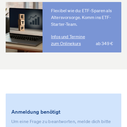
Flexibel wie du: ETF-Sparen als
Altersvorsorge. Komm ins ETF-
Starter-Team.
Infos und Termine
zum Onlinekurs
ab 349 €
Anmeldung benötigt
Um eine Frage zu beantworten, melde dich bitte