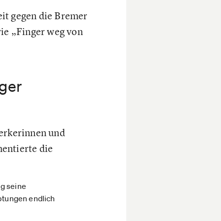
eit gegen die Bremer
ie „Finger weg von
iger
erkerinnen und
ntierte die
ig seine
ptungen endlich