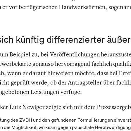
 er vor betrügerischen Handwerksfirmen, sogenan
ch künftig differenzierter äuße
 Beispiel zu, bei Veröffentlichungen herauszustel
ewerbekarte genauso hervorragend fachlich qualifizi
eb, wenn er darauf hinweisen möchte, dass bei Erte
cht geprüft werde, ob der Antragsteller über fachl
angebotenen Leistungen verfüge.
er Lutz Newiger zeigte sich mit dem Prozessergebn
chtung des ZVDH und den gefundenen Formullierungen einverst
nen die Möglichkeit, wirksam gegen pauschale Herabwürdigun