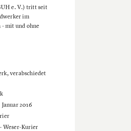
 e. V.) tritt seit
ndwerker im
 - mit und ohne
rk, verabschiedet
rk
. Januar 2016
rier
- Weser-Kurier