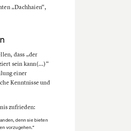
nten „Dachhaien“,
rn
len, dass „der
ert sein kann(...)“
ilung einer
iche Kenntnisse und
is zufrieden:
anden, denn sie bieten
gen vorzugehen.“