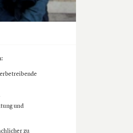
n:
erbetreibende
d
atung und
achlicher zu