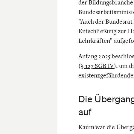
der Bildungsbranche 
Bundesarbeitsministe
"Auch der Bundesrat 
Entschließung zur Ha
Lehrkräften" aufgefo
Anfang 2025 beschlos
(
§ 127 SGB IV
), um d
existenzgefährdende
Die Übergang
auf
Kaum war die Übergan