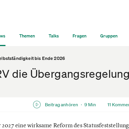
ws
Themen
Talks
Fragen
Gruppen
elbstständigkeit bis Ende 2026
DRV die Übergangsregelung
Beitrag anhören ·
9 Min
11 Komme
2027 eine wirksame Reform des Statusfeststellung