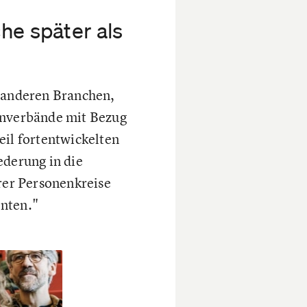
he später als
n anderen Branchen,
zenverbände mit Bezug
eil fortentwickelten
ederung in die
erer Personenkreise
enten."