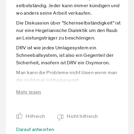
selbstständig. Jeder kann immer kündigen und
wo anders seine Arbeit verkaufen.
Die Diskussion über "Scheinselbständigkeit" ist
nur eine Hegelianische Dialektik um den Raub
an Leistungsträger zu beschönigen.
DRV ist wie jedes Umlagesystem ein
Schneeballsystem, ist also ein Gegenteil der
Sicherheit, insofern ist DRV ein Oxymoron.
Man kann die Probleme nicht lösen wenn man
die nicht mal richtig benennt.
Die Sprache ist so weit vom Kulturellen
Mehr lesen
Marxismus so verseucht, dass man die gar nicht
mehr zum Kommunizieren verwenden kann [1].
Beispiel: Ein Mitarbeiter verkauft (gibt) seine
Hilfreich
Nicht hilfreich
Arbeit, ist also Definition bedingt ein
Arbeitgeber.
Darauf antworten