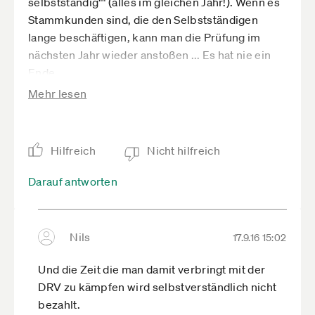
selbstständig"" (alles im gleichen Jahr!). Wenn es
Stammkunden sind, die den Selbstständigen
lange beschäftigen, kann man die Prüfung im
nächsten Jahr wieder anstoßen ... Es hat nie ein
Ende.
Mehr lesen
Wenn ein Verfahren abgeschlossen ist und
feststeht, der ist selbstständig, kann sie bei dem
Selbstständigen regelmäßig Betriebsprüfungen
machen, um immer seine Kundenliste zu haben -
Hilfreich
Nicht hilfreich
dort ist ja Potential für neue Statusfeststellungen
Darauf antworten
und Betriebsprüfungen.
Die jetzige Praxis der DRV führt dazu, dass man
möglichst jeden Kontakt mit der DRV vermeiden
Nils
17.9.16 15:02
muss. Denn jeder Selbstständige, von dem dir
DRV Kenntnis hat (selbst wenn er freiwillig
Und die Zeit die man damit verbringt mit der
pflichtversichert sein wollte), muss damit
DRV zu kämpfen wird selbstverständlich nicht
rechnen, dass die DRV dann ständig seine in
bezahlt.
Betriebsprüfungen bei ihm bekannt gewordenen