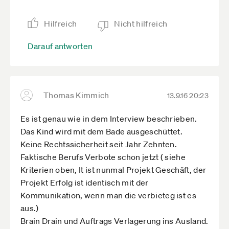
Kunden mit Statusfeststellungsverfahren
und/oder Betriebsprüfungen „beglückt“.
Hilfreich
Nicht hilfreich
Das ist die derzeitige Praxis der DRV, ob man das
Darauf antworten
nun Rechtsunsicherheit oder Behördenwillkür
nenn. Ich halte es für wichtig, dass das auch
"normale" Unternehmer und Politiker verstehen.
Ich kann mir nicht vorstellen, dass das die
Thomas Kimmich
13.9.16 20:23
gesetzgeberische Intention sein soll.
Es ist genau wie in dem Interview beschrieben.
Das Kind wird mit dem Bade ausgeschüttet.
Keine Rechtssicherheit seit Jahr Zehnten.
Faktische Berufs Verbote schon jetzt ( siehe
Kriterien oben, It ist nunmal Projekt Geschäft, der
Projekt Erfolg ist identisch mit der
Kommunikation, wenn man die verbieteg ist es
aus.)
Brain Drain und Auftrags Verlagerung ins Ausland.