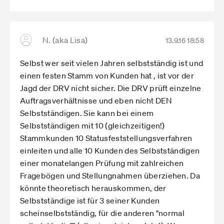
Ein Unternehmer, der die Arbeit kauft
(entgegen nimmt), ist ein Arbeitnehmer.
Wieso verwenden die Marxisten es genau um
gequert - Um die Mitarbeiter in erniedrigender
N. (aka Lisa)
13.9.16 18:58
Position zu stellen, als Akteure die alles nur
Selbst wer seit vielen Jahren selbstständig ist und
nehmen, sowohl die Bezahlung wie auch „die
einen festen Stamm von Kunden hat , ist vor der
Arbeit“, also Menschen die total „abhängig“
Jagd der DRV nicht sicher. Die DRV prüft einzelne
sind, wie Kleinkinder um die man sich ständig
Auftragsverhältnisse und eben nicht DEN
kümmern muss.
Selbstständigen. Sie kann bei einem
[1]
www.caseyresearch.com­/articles/­…h-
Selbstständigen mit 10 (gleichzeitigen!)
language
Stammkunden 10 Statusfeststellungsverfahren
einleiten und alle 10 Kunden des Selbstständigen
einer monatelangen Prüfung mit zahlreichen
Fragebögen und Stellungnahmen überziehen. Da
könnte theoretisch herauskommen, der
Selbstständige ist für 3 seiner Kunden
scheinselbstständig, für die anderen "normal