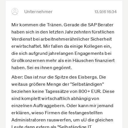
Unternehmer
13.9.16 16:34
Mir kommen die Tränen. Gerade die SAP Berater
haben sich in den letzten Jahrzehnten fürstlichen
Verdienst bei arbeitnehmerähnlicher Sicherheit
erwirtschaftet. Mir fallen da einige Kollegen ein,
die sich aufgrund jahrelangen Engagements bei
Großkonzernen mehr als ein Häuschen finanziert
haben. Sei es ihnen gegönnt.
Aber: Das ist nur die Spitze des Eisbergs. Die
weitaus größere Menge der "Selbständigen"
beziehen keine Tagessätze von 800+ EUR. Diese
sind komplett wirtschaftlich abhängig von
einzelnen Auftraggebern. Oder kann mir jemand
erklären, wieso Firmen die festangestellten
Administratoren rauswerfen, um uU die gleichen
Leute dann extern als "Selbständige IT