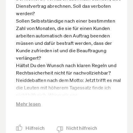
einfach nicht selbständig, sondern
Dienstvertrag abrechnen. Soll das verboten
scheinselbständig.
werden?
Sollen Selbstständige nach einer bestimmten
Zahl von Monaten, die sie für einen Kunden
arbeiten automatisch den Auftrag beenden
müssen und dafür bestraft werden, dass der
Kunde zufrieden ist und die Beauftragung
verlängert?
Hältst Du den Wunsch nach klaren Regeln und
Rechtssicherheit nicht für nachvollziehbar?
Neiddebatten nach dem Motto: Jetzt trifft es mal
die Leuten mit höherem Tagessatz finde ich
nicht hilfreich. Wenn wir uns
auseinanderdividieren lassen, haben wir
Mehr lesen
verloren.
Andreas
Hilfreich
Nicht hilfreich