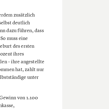
erdem zusätzlich
elbst deutlich
ann dazu führen, dass
 So muss eine
eburt des ersten
ozent ihres
n – ihre angestellte
ommen hat, zahlt nur
lbstständige unter
n Gewinn von 1.100
nkasse,