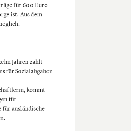
träge für 600 Euro
rge ist. Aus dem
möglich.
zehn Jahren zahlt
ns für Sozialabgaben
chaftlerin, kommt
gen für
 für ausländische
en.