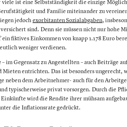
 viele ist eine Selbstständigkeit die einzige Möglich
rufstätigkeit und Familie miteinander zu vereinen.
liegen jedoch
exorbitanten Sozialabgaben
, insbeso
V versichert sind. Denn sie müssen nicht nur hohe M
uf ein fiktives Einkommen von knapp 1.178 Euro be
deutlich weniger verdienen.
e – im Gegensatz zu Angestellten – auch Beiträge au
Mieten entrichten. Das ist besonders ungerecht, w
rge neben dem Arbeitnehmer- auch für den Arbeitge
 typischerweise privat vorsorgen. Durch die Pfli
 Einkünfte wird die Rendite ihrer mühsam aufgeba
ter die Inflationsrate gedrückt.