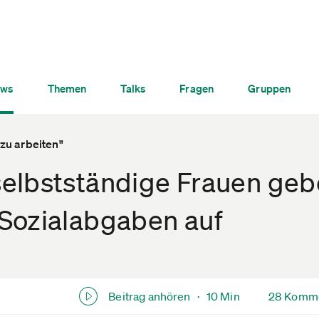
ws
Themen
Talks
Fragen
Gruppen
 zu arbeiten"
elbstständige Frauen ge
Sozialabgaben auf
Beitrag anhören ·
10 Min
28 Komm