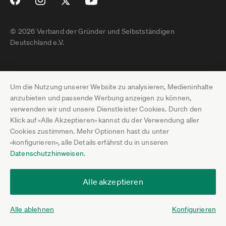
© 2026 Verband der Gründer und Selbstständigen
Deutschland e.V.
Impressum
Um die Nutzung unserer Website zu analysieren, Medieninhalte
Datenschutz
anzubieten und passende Werbung anzeigen zu können,
verwenden wir und unsere Dienstleister Cookies. Durch den
Pressebereich
Klick auf «Alle Akzeptieren» kannst du der Verwendung aller
Cookies zustimmen. Mehr Optionen hast du unter
Newsletter-Archiv
«konfigurieren», alle Details erfährst du in unseren
Datenschutzhinweisen
.
Jobs
Termine
Alle akzeptieren
Über uns
Alle ablehnen
Konfigurieren