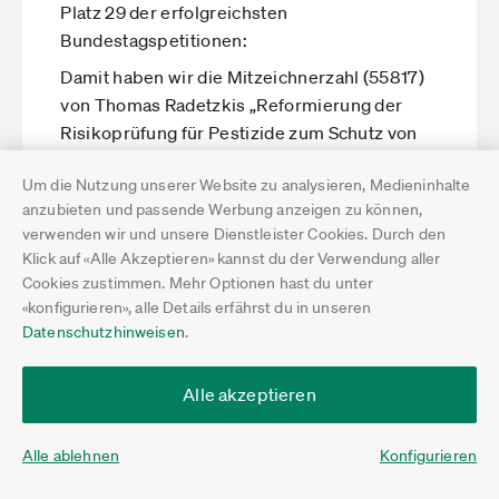
Platz 29 der erfolgreichsten
Bundestagspetitionen:
Damit haben wir die Mitzeichnerzahl (55817)
von Thomas Radetzkis „Reformierung der
Risikoprüfung für Pestizide zum Schutz von
Bienen und anderen Insekten aus dem Jahr
Um die Nutzung unserer Website zu analysieren, Medieninhalte
2019 überrundet.
anzubieten und passende Werbung anzeigen zu können,
Nächste Zielmarke: 55.961
verwenden wir und unsere Dienstleister Cookies. Durch den
Klick auf «Alle Akzeptieren» kannst du der Verwendung aller
Cookies zustimmen. Mehr Optionen hast du unter
Hilfreich
Nicht hilfreich
«konfigurieren», alle Details erfährst du in unseren
Datenschutzhinweisen
.
Darauf antworten
Alle akzeptieren
Jens Wagner
24.6.20 13:06
Alle ablehnen
Konfigurieren
Wir schaffen es heute bestimmt noch auf die