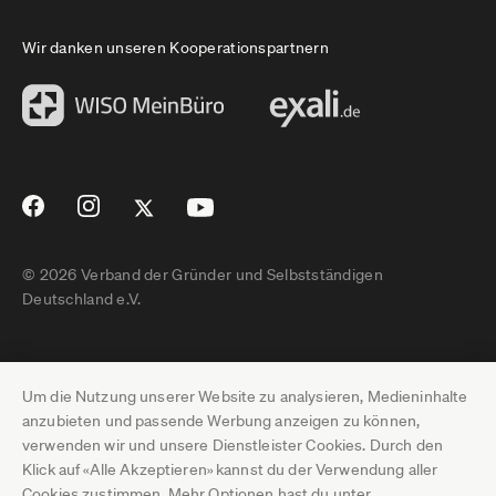
Wir danken unseren Kooperationspartnern
© 2026 Verband der Gründer und Selbstständigen
Deutschland e.V.
Impressum
Um die Nutzung unserer Website zu analysieren, Medieninhalte
Datenschutz
anzubieten und passende Werbung anzeigen zu können,
verwenden wir und unsere Dienstleister Cookies. Durch den
Pressebereich
Klick auf «Alle Akzeptieren» kannst du der Verwendung aller
Cookies zustimmen. Mehr Optionen hast du unter