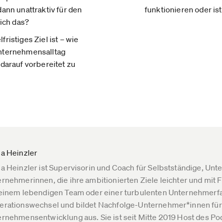
dann unattraktiv für den
funktionieren oder ist
 ich das?
ristiges Ziel ist – wie
Unternehmensalltag
 darauf vorbereitet zu
a Heinzler
a Heinzler ist Supervisorin und Coach für Selbstständige, Un
rnehmerinnen, die ihre ambitionierten Ziele leichter und mit 
einem lebendigen Team oder einer turbulenten Unternehmerfam
rationswechsel und bildet Nachfolge-Unternehmer*innen für 
rnehmensentwicklung aus. Sie ist seit Mitte 2019 Host des Po