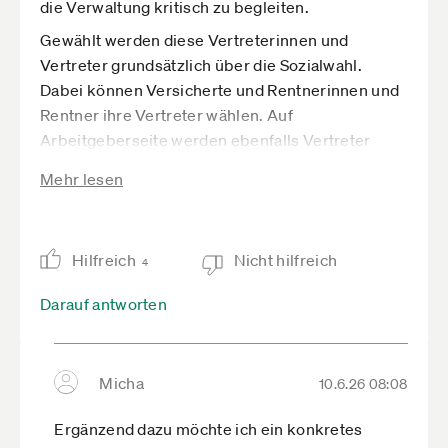
die Verwaltung kritisch zu begleiten.
Gewählt werden diese Vertreterinnen und
Vertreter grundsätzlich über die Sozialwahl.
Dabei können Versicherte und Rentnerinnen und
Rentner ihre Vertreter wählen. Auf
Arbeitgeberseite werden ebenfalls Vertreter
benannt beziehungsweise gewählt. In der Praxis
Mehr lesen
treten häufig Listen an, zum Beispiel von
Gewerkschaften, Arbeitgeberverbänden oder
anderen Organisationen.
Hilfreich
Nicht hilfreich
4
Genau hier stellt sich aber eine zentrale Frage:
Wer vertritt eigentlich die Selbstständigen?
Darauf antworten
Viele Selbstständige sind von Entscheidungen
der DRV unmittelbar betroffen, vor allem bei
Statusfeststellungsverfahren und beim Thema
Micha
10.6.26 08:08
Scheinselbstständigkeit. Gleichzeitig sind sie in
Ergänzend dazu möchte ich ein konkretes
der Selbstverwaltung nicht als eigene Gruppe