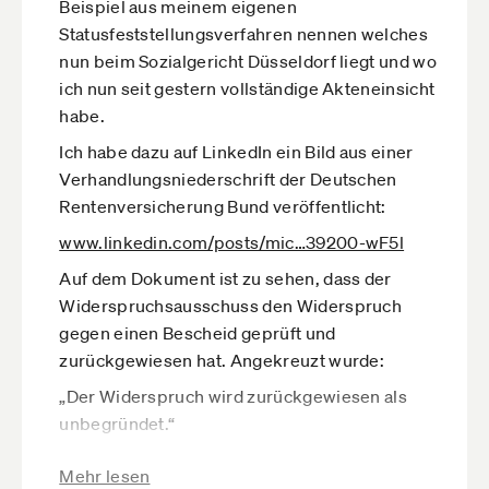
Beispiel aus meinem eigenen
sichtbar vertreten. Sie fallen weder eindeutig
Statusfeststellungsverfahren nennen welches
unter die klassische Arbeitnehmerseite noch
nun beim Sozialgericht Düsseldorf liegt und wo
unter die Arbeitgeberseite. Gerade Solo-
ich nun seit gestern vollständige Akteneinsicht
Selbstständige haben oft keine starke Stimme in
habe.
diesen Strukturen.
Ich habe dazu auf LinkedIn ein Bild aus einer
Gerade weil die Vertreter demokratisch
Verhandlungsniederschrift der Deutschen
legitimiert sind, ist ihre Kontrollfunktion so
Rentenversicherung Bund veröffentlicht:
wichtig. Sie sollen nicht nur Teil des Systems sein,
sondern die Verwaltung der DRV im Interesse der
www.linkedin.com­/posts/mic­…39200-wF5l
Beitragszahler kritisch begleiten.
Auf dem Dokument ist zu sehen, dass der
Gerade bei Themen wie
Widerspruchsausschuss den Widerspruch
Statusfeststellungsverfahren,
gegen einen Bescheid geprüft und
Scheinselbstständigkeit oder der möglichen
zurückgewiesen hat. Angekreuzt wurde:
Ungleichbehandlung von privaten und staatlichen
„Der Widerspruch wird zurückgewiesen als
Auftraggebern müsste diese Kontrolle aus
unbegründet.“
meiner Sicht besonders genau sein.
Natürlich kann ein Widerspruch nach Prüfung
Die Selbstverwaltung müsste zum Beispiel
Mehr lesen
zurückgewiesen werden. Das ist nicht der