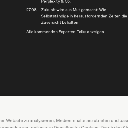
Perplexity & Co.
27.08.
Zukunft wird aus Mut gemacht: Wie
Selbstständige in herausfordernden Zeiten die
Zuversicht behalten
Alle kommenden Experten-Talks anzeigen
er Website zu analysieren, Medieninhalte anzubieten und p
erwenden wir und unsere Dienstleister Cookies. Durch den Klic