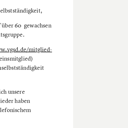
lbstständigkeit,
uf über 60 gewachsen
itsgruppe.
ww.vgsd.de/mitglied-
einsmitglied)
selbstständigkeit
ich unsere
lieder haben
elefonischem