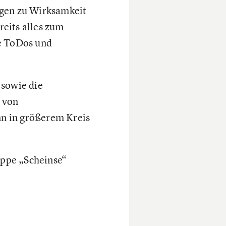
ngen zu Wirksamkeit
eits alles zum
te ToDos und
 sowie die
 von
nn in größerem Kreis
ppe „Scheinse“