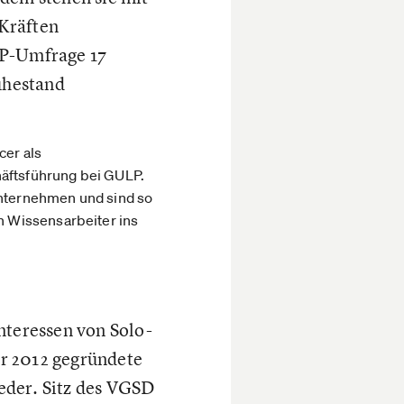
-Kräften
LP-Umfrage 17
Ruhestand
cer als
häftsführung bei GULP.
Unternehmen und sind so
en Wissensarbeiter ins
nteressen von Solo-
r 2012 gegründete
eder. Sitz des VGSD