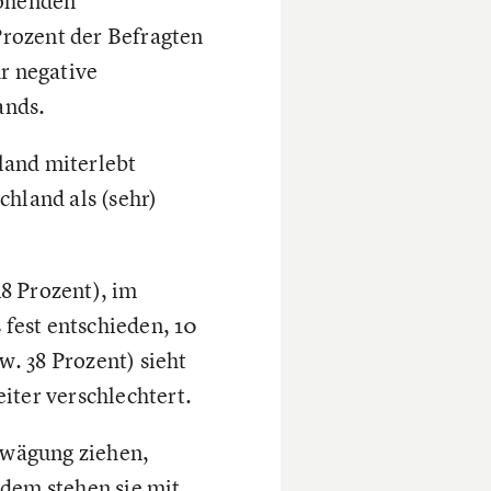
rohenden
rozent der Befragten
r negative
ands.
hland miterlebt
chland als (sehr)
8 Prozent), im
 fest entschieden, 10
w. 38 Prozent) sieht
iter verschlechtert.
Erwägung ziehen,
udem stehen sie mit