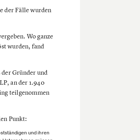
te der Fälle wurden
 vergeben. Wo ganze
öst wurden, fand
s der Gründer und
LP, an der 1.940
ring teilgenommen
den Punkt:
bstständigen und ihren