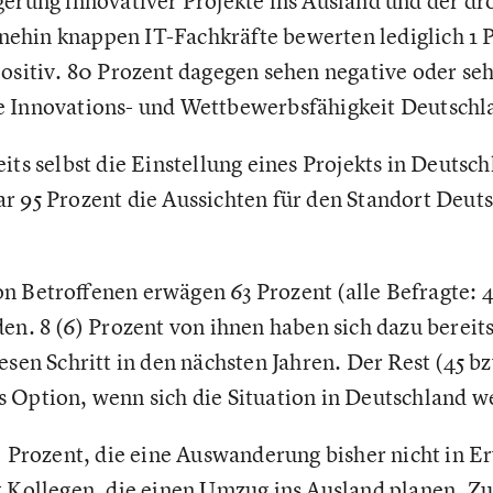
gerung innovativer Projekte ins Ausland und der d
ehin knappen IT-Fachkräfte bewerten lediglich 1 P
positiv. 80 Prozent dagegen sehen negative oder seh
e Innovations- und Wettbewerbsfähigkeit Deutschl
its selbst die Einstellung eines Projekts in Deutsc
r 95 Prozent die Aussichten für den Standort Deuts
n Betroffenen erwägen 63 Prozent (alle Befragte: 4
en. 8 (6) Prozent von ihnen haben sich dazu bereits
esen Schritt in den nächsten Jahren. Der Rest (45 bz
 Option, wenn sich die Situation in Deutschland we
2) Prozent, die eine Auswanderung bisher nicht in 
t Kollegen, die einen Umzug ins Ausland planen. Z