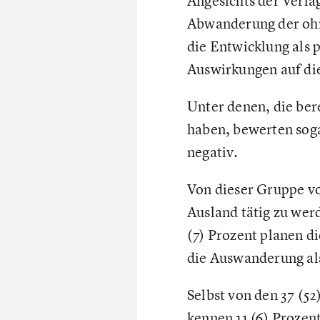
Angesichts der Verla
Abwanderung der ohn
die Entwicklung als 
Auswirkungen auf di
Unter denen, die bere
haben, bewerten soga
negativ.
Von dieser Gruppe vo
Ausland tätig zu werd
(7) Prozent planen di
die Auswanderung als
Selbst von den 37 (5
kennen 11 (6) Prozen