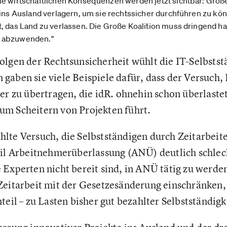
ie wirtschaftlichen Konsequenzen werden jetzt sichtbar: Gr
 ins Ausland verlagern, um sie rechtssicher durchführen zu könn
, das Land zu verlassen. Die Große Koalition muss dringend h
d abzuwenden."
olgen der Rechtsunsicherheit wühlt die IT-Selbstst
gaben sie viele Beispiele dafür, dass der Versuch, 
er zu übertragen, die idR. ohnehin schon überlaste
m Scheitern von Projekten führt.
hlte Versuch, die Selbstständigen durch Zeitarbeite
eil Arbeitnehmerüberlassung (ANÜ) deutlich schlec
 Experten nicht bereit sind, in ANÜ tätig zu werden
Zeitarbeit mit der Gesetzesänderung einschränken, 
teil – zu Lasten bisher gut bezahlter Selbstständigk