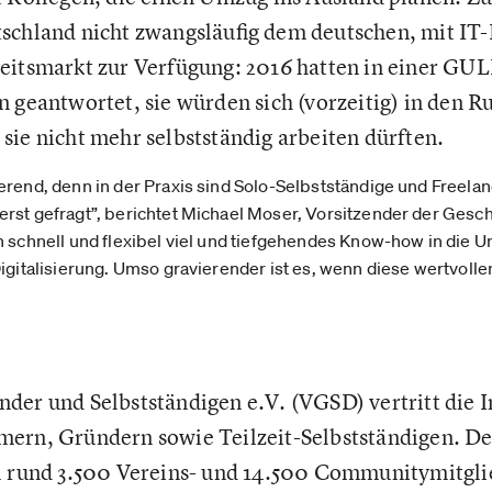
schland nicht zwangsläufig dem deutschen, mit IT
eitsmarkt zur Verfügung: 2016 hatten in einer GU
n geantwortet, sie würden sich (vorzeitig) in den 
sie nicht mehr selbstständig arbeiten dürften.
erend, denn in der Praxis sind Solo-Selbstständige und Freelan
rst gefragt”, berichtet Michael Moser, Vorsitzender der Gesc
n schnell und flexibel viel und tiefgehendes Know-how in die 
Digitalisierung. Umso gravierender ist es, wenn diese wertvoll
der und Selbstständigen e.V. (VGSD) vertritt die I
mern, Gründern sowie Teilzeit-Selbstständigen. De
l rund 3.500 Vereins- und 14.500 Communitymitgli