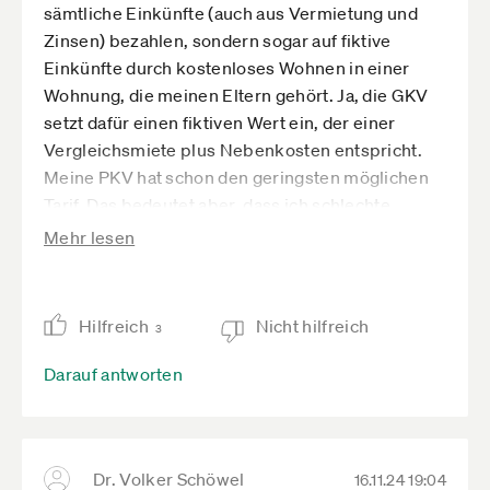
sämtliche Einkünfte (auch aus Vermietung und
Zinsen) bezahlen, sondern sogar auf fiktive
Einkünfte durch kostenloses Wohnen in einer
Wohnung, die meinen Eltern gehört. Ja, die GKV
setzt dafür einen fiktiven Wert ein, der einer
Vergleichsmiete plus Nebenkosten entspricht.
Meine PKV hat schon den geringsten möglichen
Tarif. Das bedeutet aber, dass ich schlechte
Leistungen und einen hohen Selbstbehalt von
Mehr lesen
1000€ jährlich habe.
Wenn man in andere Länder schaut, sieht man,
dass dort Selbständige ähnlich geringe Beiträge
Hilfreich
Nicht hilfreich
3
wie Angestellte zahlen. In Spanien gibt es in den
ersten drei Jahren der Selbständigkeit sogar stark
Darauf antworten
reduzierte Tarife, die sehr attraktriv sind.
Nur in Deutschland (und Belgien) müssen wir
diese sehr hohen Beiträge für schlechte
Leistungen zahlen, damit die privatisierten
Dr. Volker Schöwel
16.11.24 19:04