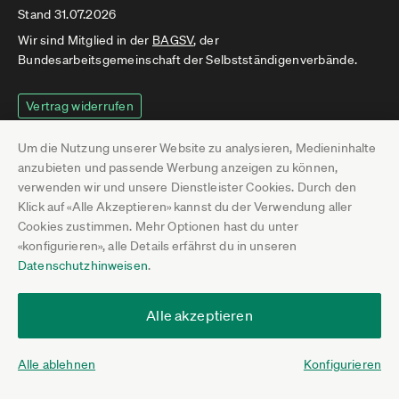
Stand 31.07.2026
Wir sind Mitglied in der
BAGSV
, der
Bundesarbeitsgemeinschaft der Selbstständigenverbände.
Vertrag widerrufen
Um die Nutzung unserer Website zu analysieren, Medieninhalte
anzubieten und passende Werbung anzeigen zu können,
News
verwenden wir und unsere Dienstleister Cookies. Durch den
Klick auf «Alle Akzeptieren» kannst du der Verwendung aller
Themen
Cookies zustimmen. Mehr Optionen hast du unter
Talks
«konfigurieren», alle Details erfährst du in unseren
Datenschutzhinweisen
.
Fragen
Gruppen
Alle akzeptieren
Mitglieder
Alle ablehnen
Konfigurieren
Mitmachen