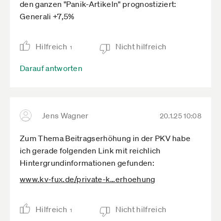
den ganzen "Panik-Artikeln" prognostiziert:
Generali +7,5%
Hilfreich
Nicht hilfreich
1
Darauf antworten
Jens Wagner
20.1.25 10:08
Zum Thema Beitragserhöhung in der PKV habe
ich gerade folgenden Link mit reichlich
Hintergrundinformationen gefunden:
www.kv-fux.de­/private-k­…erhoehung
Hilfreich
Nicht hilfreich
1