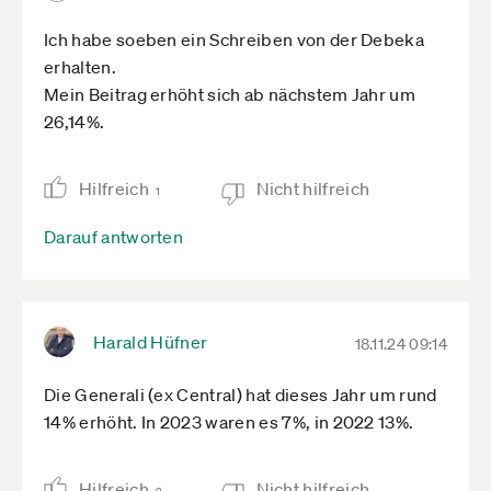
Kranken- und Pflegeheime hohe Dividenden
Ich habe soeben ein Schreiben von der Debeka
ausschütten können.
erhalten.
Hinzu kommt, dass die Auftragslage für
Mein Beitrag erhöht sich ab nächstem Jahr um
ÜbersetzerInnen einfach nur noch schlecht ist. Ich
26,14%.
könnte aber ohne Probleme mit meiner
schlechten Auftragslage leben, wenn nicht mein
ganzes Geld in PKV und Pflegeversicherung
Hilfreich
Nicht hilfreich
1
ginge.
Darauf antworten
Harald Hüfner
18.11.24 09:14
Die Generali (ex Central) hat dieses Jahr um rund
14% erhöht. In 2023 waren es 7%, in 2022 13%.
Hilfreich
Nicht hilfreich