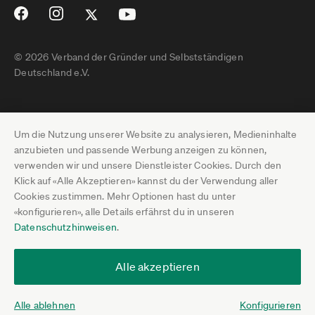
© 2026 Verband der Gründer und Selbstständigen
Deutschland e.V.
Impressum
Um die Nutzung unserer Website zu analysieren, Medieninhalte
Datenschutz
anzubieten und passende Werbung anzeigen zu können,
verwenden wir und unsere Dienstleister Cookies. Durch den
Pressebereich
Klick auf «Alle Akzeptieren» kannst du der Verwendung aller
Cookies zustimmen. Mehr Optionen hast du unter
Newsletter-Archiv
«konfigurieren», alle Details erfährst du in unseren
Datenschutzhinweisen
.
Jobs
Termine
Alle akzeptieren
Über uns
Alle ablehnen
Konfigurieren