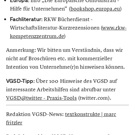
E
uropa:
Info „Die Europäische Ombudsfrau -
Hilfe für Unternehmen“ (
bookshop.europa.eu
)
Fachliteratur:
RKW Bücherdienst -
Wirtschaftsliteratur-Kurzrezensionen (
www.rkw-
kompetenzzentrum.de
)
Anmerkung: Wir bitten um Verständnis, dass wir
nicht auf Broschüren etc. mit kommerzieller
Intention von Unternehme(r)n hinweisen können.
VGSD-Tipp:
Über 100 Hinweise des VGSD auf
interessante Arbeitshilfen sind abrufbar unter
VGSD@twitter - Praxis-Tools
(twitter.com).
Redaktion VGSD-News:
textkonstrukte | marc
fritzler