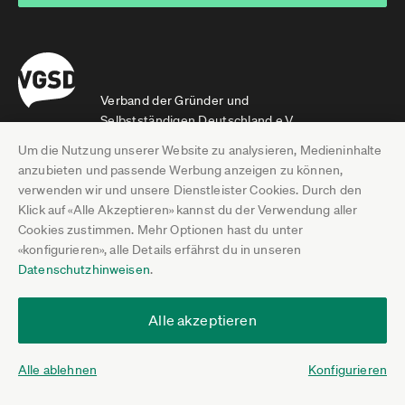
Verband der Gründer und
Selbstständigen Deutschland e.V.
Um die Nutzung unserer Website zu analysieren, Medieninhalte
anzubieten und passende Werbung anzeigen zu können,
Selbstständige und Gründer brauchen eine Lobby. Wir
verwenden wir und unsere Dienstleister Cookies. Durch den
vertreten die Interessen von Gründern und Selbstständigen
Klick auf «Alle Akzeptieren» kannst du der Verwendung aller
sowie kleinen Unternehmen.
Cookies zustimmen. Mehr Optionen hast du unter
Der Verband besteht aus
«konfigurieren», alle Details erfährst du in unseren
5.338 Vereins-Mitgliedern,
Datenschutzhinweisen
.
15.844 Community-Mitgliedern und
21 Regionalgruppen.
Alle akzeptieren
21.182 Stimmen werden laut.
Stand 30.07.2026
Alle ablehnen
Konfigurieren
Wir sind Mitglied in der
BAGSV
, der
Bundesarbeitsgemeinschaft der Selbstständigenverbände.