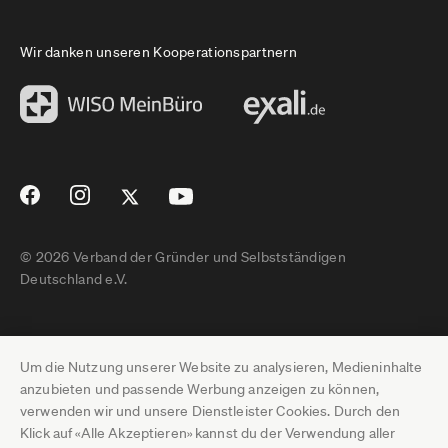
Wir danken unseren Kooperationspartnern
© 2026 Verband der Gründer und Selbstständigen
Deutschland e.V.
Impressum
Um die Nutzung unserer Website zu analysieren, Medieninhalte
Datenschutz
anzubieten und passende Werbung anzeigen zu können,
verwenden wir und unsere Dienstleister Cookies. Durch den
Pressebereich
Klick auf «Alle Akzeptieren» kannst du der Verwendung aller