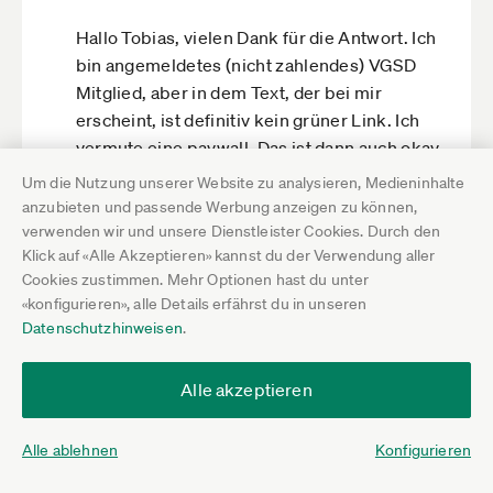
Hallo Tobias, vielen Dank für die Antwort. Ich
bin angemeldetes (nicht zahlendes) VGSD
Mitglied, aber in dem Text, der bei mir
erscheint, ist definitiv kein grüner Link. Ich
vermute eine paywall. Das ist dann auch okay.
Einen solchen Antrag kann man sicher auch
Um die Nutzung unserer Website zu analysieren, Medieninhalte
über eine Rechtsberatung erhalten. Trotzdem
anzubieten und passende Werbung anzeigen zu können,
vielen Dank für das Hilfsangebot.
verwenden wir und unsere Dienstleister Cookies. Durch den
Klick auf «Alle Akzeptieren» kannst du der Verwendung aller
Cookies zustimmen. Mehr Optionen hast du unter
Hilfreich
Nicht hilfreich
«konfigurieren», alle Details erfährst du in unseren
Datenschutzhinweisen
.
Darauf antworten
Alle akzeptieren
Alle ablehnen
Marpel
Konfigurieren
23.4.20 21:07