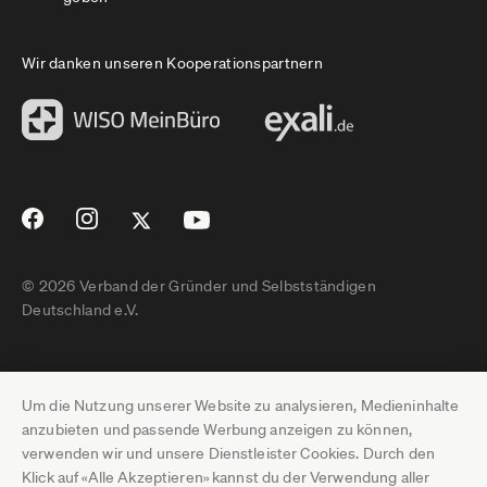
Wir danken unseren Kooperationspartnern
© 2026 Verband der Gründer und Selbstständigen
Deutschland e.V.
Impressum
Um die Nutzung unserer Website zu analysieren, Medieninhalte
Datenschutz
anzubieten und passende Werbung anzeigen zu können,
verwenden wir und unsere Dienstleister Cookies. Durch den
Pressebereich
Klick auf «Alle Akzeptieren» kannst du der Verwendung aller