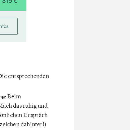
319 €
Infos
Die entsprechenden
Beim
ng:
Mach das ruhig und
rsönlichen Gespräch
zeichen dahinter!)