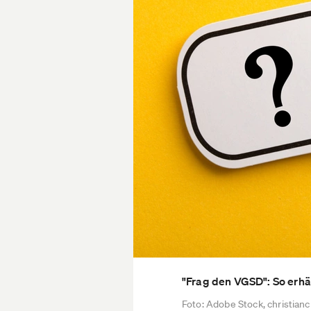
"Frag den VGSD": So erhä
Foto: Adobe Stock, christian