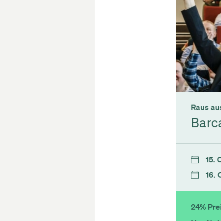
Raus aus
Barc
15. 
16. 
24% Prei