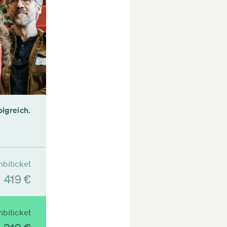
olgreich.
biticket
419 €
biticket