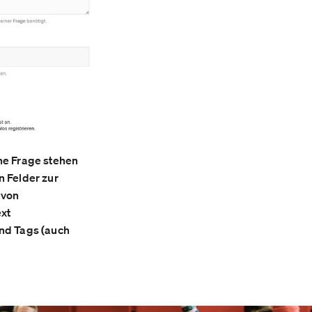
ne Frage stehen
n Felder zur
 von
ext
nd Tags (auch