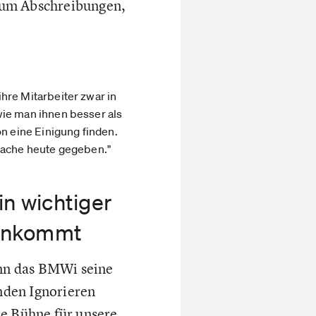
 um Abschreibungen,
hre Mitarbeiter zwar in
wie man ihnen besser als
on eine Einigung finden.
prache heute gegeben."
n wichtiger
g ankommt
nn das BMWi seine
nden Ignorieren
ne Bühne für unsere