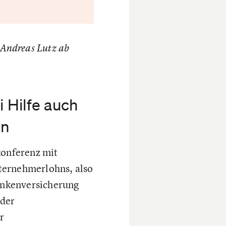
t Andreas Lutz ab
 Hilfe auch
en
konferenz mit
nternehmerlohns, also
ankenversicherung
 der
r