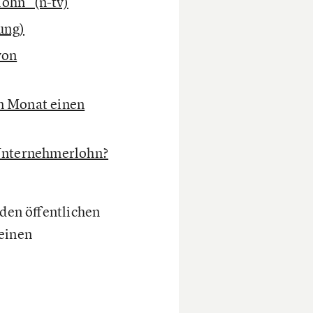
ohn" (n-tv)
ung)
von
n Monat einen
-Unternehmerlohn?
 den öffentlichen
 einen