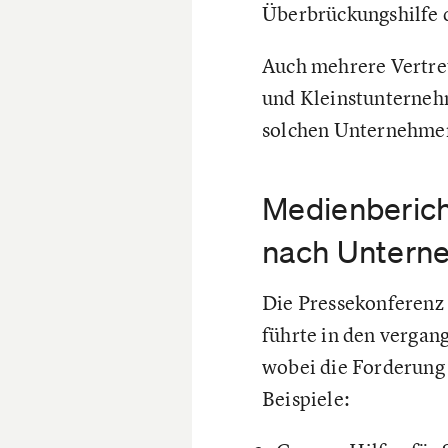
Überbrückungshilfe d
Auch mehrere Vertret
und Kleinstunternehm
solchen Unternehme
Medienberich
nach Untern
Die Pressekonferenz
führte in den vergan
wobei die Forderung
Beispiele: