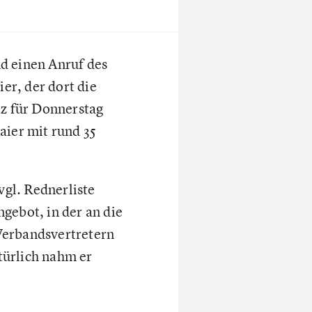
d einen Anruf des
er, der dort die
tz für Donnerstag
aier mit rund 35
vgl. Rednerliste
gebot, in der an die
Verbandsvertretern
türlich nahm er