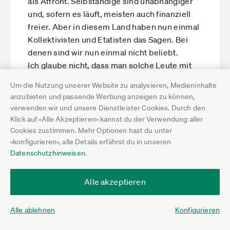
als Affront. Selbständige sind unabhängiger
und, sofern es läuft, meisten auch finanziell
freier. Aber in diesem Land haben nun einmal
Kollektivisten und Etatisten das Sagen. Bei
denen sind wir nun einmal nicht beliebt.
Ich glaube nicht, dass man solche Leute mit
wirtschaftlichen Argumenten überzeugen kann.
Um die Nutzung unserer Website zu analysieren, Medieninhalte
Schon gar nicht mit Argumenten der
anzubieten und passende Werbung anzeigen zu können,
Österreichischen Schule wie es gerade J. Milei
verwenden wir und unsere Dienstleister Cookies. Durch den
in Argentinien gelingt. Davon verstehen sie
Klick auf «Alle Akzeptieren» kannst du der Verwendung aller
nichts. Sie sind staatsgläubig. Und da stören
Cookies zustimmen. Mehr Optionen hast du unter
«konfigurieren», alle Details erfährst du in unseren
Selbständige nun einmal. Dass der Kampf des
Datenschutzhinweisen
.
Staates gegen Selbständige erfolgreich ist,
sieht man ja inzwischen daran, dass sich kaum
noch einer selbständig macht. Langfristige
Alle akzeptieren
Mehr lesen
negative Aussichten für die Wirtschaft
interessieren da nicht. Diejenigen, die es zu
Alle ablehnen
Konfigurieren
verantworten haben, sind davon ja nicht
Hilfreich
5