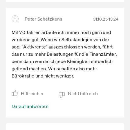
ausgeschlossen sein sollen. Ihre Lebensleistung
rechtfertigt es allemal, auch ihnen den
steuerlichen Freibetrag in Höhe von monatlich
Peter Schetzkens
31.10.25 13:24
2.000 Euro zugutekommen zu lassen, wenn sie
Mit 70 Jahren arbeite ich immer noch gern und
über ihr dreiundsechzigstes Lebensjahr
verdiene gut. Wenn wir Selbständigen von der
weiterarbeiten. Allein die Aussicht, nicht hiervon
sog. "Aktivrente" ausgeschlossen werden, führt
zu profitieren, setzt negative Fehlanreize, die auf
das nur zu mehr Belastungen für die Finanzämter,
die gesamte Gesellschaft zurückschlagen,
denn dann werde ich jede Kleinigkeit steuerlich
beispielsweise wenn sich junge Menschen bei
geltend machen. Wir schaffen also mehr
ihrem Start in das Berufsleben dagegen
Bürokratie und nicht weniger.
entscheiden, ihr wohlfahrtsstiftendes
Kreativpotenzial als Selbständige in den Dienst
der Allgemeinheit zu stellen - gerade in einer Zeit,
Hilfreich
Nicht hilfreich
3
in welcher der Sozialstaat an die Grenzen seiner
Finanzierbarkeit stößt, weil sich zu viele
Darauf antworten
Berufstätige schon mit 63 Jahren in den
Ruhestand verabschieden, obwohl sie
gesundheitlich ohne Weiteres noch