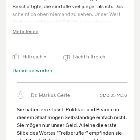
Beschäftigte, die sind alle viel jünger als ich. Das
scheint da oben niemand zu sehen. Unser Wert
liegt also nicht nur im Schaffen des eigenen
Steueraufkommens, sondern im Beitrag zu den
Mehr lesen
Steuerzahlungen anderer Menschen.
Es frustriert mich sehr, aber ich habe keine Wahl,
ob mit oder ohne Steuererleichterung, ich MUSS
Hilfreich
Nicht hilfreich
7
weitermachen. Darauf scheint man zu
spekulieren... aber es wird fleißig das Märchen
Darauf antworten
erzählt, dass wir alle das ja wollen und nicht
müssen.
Dr. Markus Gerle
31.10.25 14:52
Sie haben es erfasst. Politiker und Beamte in
diesem Staat mögen Selbständige einfach nicht.
Sie mögen nur unser Geld. Alleine die erste
Silbe des Wortes "Freiberufler" empfinden sie