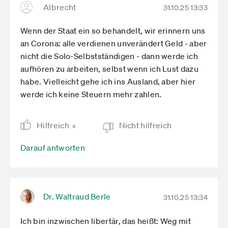
Albrecht
weiterarbeiten könnten. Zur Erinnerung: Die
31.10.25 13:33
Finanzierung der Altersrente zählt zu den größten
Wenn der Staat ein so behandelt, wir erinnern uns
Posten im Bundeshaushalt und droht jungen
an Corona: alle verdienen unverändert Geld - aber
Berufsstartern auf die Füße zu fallen. Sie rüttelt an
nicht die Solo-Selbstständigen - dann werde ich
den Grundlagen der Staatlichkeit, unserer
aufhören zu arbeiten, selbst wenn ich Lust dazu
Demokratie!
habe. Vielleicht gehe ich ins Ausland, aber hier
werde ich keine Steuern mehr zahlen.
Hilfreich
Nicht hilfreich
4
Darauf antworten
Dr. Waltraud Berle
31.10.25 13:34
Ich bin inzwischen libertär, das heißt: Weg mit