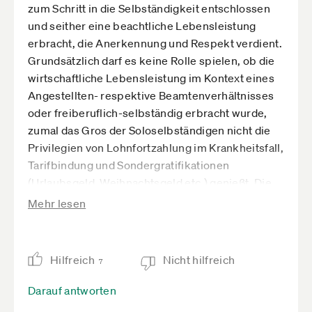
zum Schritt in die Selbständigkeit entschlossen
und seither eine beachtliche Lebensleistung
erbracht, die Anerkennung und Respekt verdient.
Grundsätzlich darf es keine Rolle spielen, ob die
wirtschaftliche Lebensleistung im Kontext eines
Angestellten- respektive Beamtenverhältnisses
oder freiberuflich-selbständig erbracht wurde,
zumal das Gros der Soloselbständigen nicht die
Privilegien von Lohnfortzahlung im Krankheitsfall,
Tarifbindung und Sondergratifikationen
(Urlaubsgeld, Weihnachtsgeld etc.) genießt. Die
Mehrzahl der Soloselbständigen hat Spaß an ihrer
Mehr lesen
Arbeit, ist hochmotiviert und schaut nicht in erster
Linie auf die Zeit, die sie in ein berufliches Projekt
investiert. Sie ist ohne Wenn und Aber für ihre
Hilfreich
Nicht hilfreich
7
Kunden da, unermüdlich! Umso mehr muss es wie
ein Schlag ins Gesicht anmuten, wenn
Darauf antworten
Soloselbständige jetzt von der Aktivrente