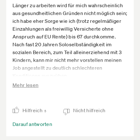
Länger zu arbeiten wird für mich wahrscheinlich
aus gesundheitlichen Gründen nicht möglich sein;
ich habe eher Sorge wie ich (trotz regelmäßiger
Einzahlungen als freiwillig Versicherte ohne
Anspruch auf EU Rente) bis 67 durchkomme.
Nach fast 20 Jahren Soloselbständigkeit im
sozialen Bereich, zum Teil alleinerziehend mit 3
Kindern, kann mir nicht mehr vorstellen meinen
Job angestellt zu deutlich schlechteren
Konditionen auszuüben.
Doch die Ungleichbehandlung vor allem im
Mehr lesen
Bereich soziale Absicherung geht sehr gegen
mein Bewusstsein für gleiche Chancen und
Voraussetzungen für Alle.
Hilfreich
Nicht hilfreich
5
Darauf antworten