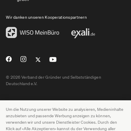
Wir danken unseren Kooperationspartnern
© 2026 Verband der Gründer und Selbstständigen
Deutschland e.V.
Impressum
Um die Nutzung unserer Website zu analysieren, Medieninhalte
Datenschutz
anzubieten und passende Werbung anzeigen zu können,
verwenden wir und unsere Dienstleister Cookies. Durch den
Pressebereich
Klick auf «Alle Akzeptieren» kannst du der Verwendung aller