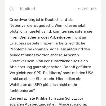
Und dann sollen (potentielle) Auftraggeber/-
Kunibert
4.12.20 11:36
nehmer noch Wochen/Monate auf die DRV
warten? Das macht niemand mit! Das werden die
Crowdworking ist in Deutschland als
Heils natürlich wissen - und das wird auch ihre
Nebenverdienst gedacht. Wenn dieses jetzt
Absicht sein.
plötzlich angestellt sind, könnten sie, sofern sie
ihren Dienstherrn oder Arbeitgeber nicht um
Ein Gesetzentwurf, der solche Ansinnen
Erlaubnis gebeten haben, arbeitsrechtliche
beinhaltet, darf nicht in eine Ressortabstimmung.
Probleme bekommen. Vor allem aufgrund des
Hier sind Helge Braun und die
Mindestlohnes werden andere Arbeiten
Mittelstandspolitiker der Union gefragt (sofern
lukrativer sein. Von der zusätzlichen sozialen
sie einmal endlich erkennen, was für verheerende
Absicherung ganz abgesehen. Der oft geführte
Ansinnen für die Volkswirtschaft hier im BMAS
Vergleich von SPD-Politikern/innen mit den USA
gesponnen werden).
hinkt an dieser Stelle sehr. Hier sollen die
Im BMAS arbeitet offensichtlich eine Hardcore-
Wohltaten der SPD plötzlich nicht mehr
Fraktion (von Gewerkschaftern) daran, unseren
funktionieren?
Stand final auszuradieren. Unter dem Vorwand
Das einfachste Kritikertum zum Schutz vor
der sozialen Fürsorge sollen Existenzen
sozialen Ausbeutung ist ein Mindesthonorar.
vernichtet werden.