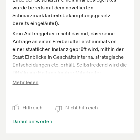
wurde bereits mit dem novellierten
Schmarzmarktarbeitsbekämpfungsgesetz
bereits eingeläutet).
Kein Auftraggeber macht das mit, dass seine
Anfrage an einen Freiberufler erst einmal von
einer staatlichen Instanz geprüft wird, mithin der
Staat Einblicke in Geschäftsinterna, strategische
Entscheidungen etc. erhält. Selbstredend wird die
DRV keine Haftung für ihre Mitarbeiter
übernehmen, wenn diese solche Infos (privat) an
Mehr lesen
Dritte weitergeben.
Und sicherlich wird der Entwurf von Heil auch
keinen Passus enthalten a la: "Entgangengen
Hilfreich
Nicht hilfreich
Umsatz und Gewinn sowie dadurch nicht leistbare
Darauf antworten
AV-Beiträge bedingt durch Fehlentscheidungen
der ... (DRV) werden dem Selbständigen vom
Staat vollumfänglich kompensiert."